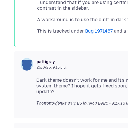
I understand that if you are using certa
This is tracked under
Bug 1971487
pattigray
25/6/25, 9:15 μ.μ.
Dark theme doesn't work for me and it's n
system theme? I hope it gets fixed soon, 
Τροποποιήθηκε στις
25 Ιουνίου 2025 - 9:17:16 