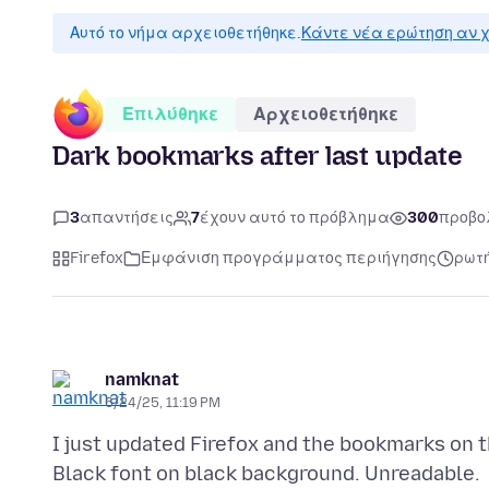
Αυτό το νήμα αρχειοθετήθηκε.
Κάντε νέα ερώτηση αν χ
Επιλύθηκε
Αρχειοθετήθηκε
Dark bookmarks after last update
3
απαντήσεις
7
έχουν αυτό το πρόβλημα
300
προβο
Firefox
Εμφάνιση προγράμματος περιήγησης
ρωτή
namknat
6/24/25, 11:19 PM
I just updated Firefox and the bookmarks on t
Black font on black background. Unreadable.