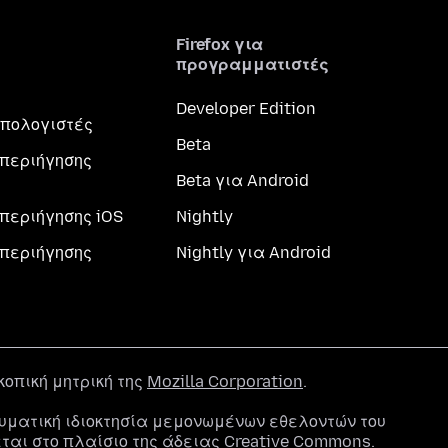
Firefox για
προγραμματιστές
Developer Edition
 υπολογιστές
Beta
περιήγησης
Beta για Android
περιήγησης iOS
Nightly
περιήγησης
Nightly για Android
σκοπική μητρική της
Mozilla Corporation
.
υματική ιδιοκτησία μεμονωμένων εθελοντών του
εται στο πλαίσιο της
άδειας Creative Commons
.