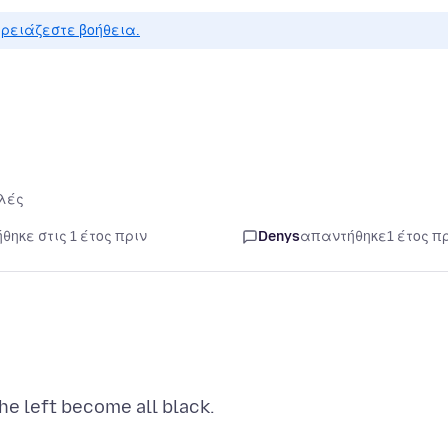
ρειάζεστε βοήθεια.
λές
θηκε στις 1 έτος πριν
Denys
απαντήθηκε
1 έτος π
he left become all black.