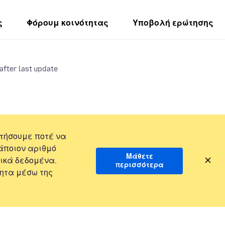
ς
Φόρουμ κοινότητας
Υποβολή ερώτησης
fter last update
τήσουμε ποτέ να
άποιον αριθμό
Μάθετε
ικά δεδομένα.
περισσότερα
ητα μέσω της