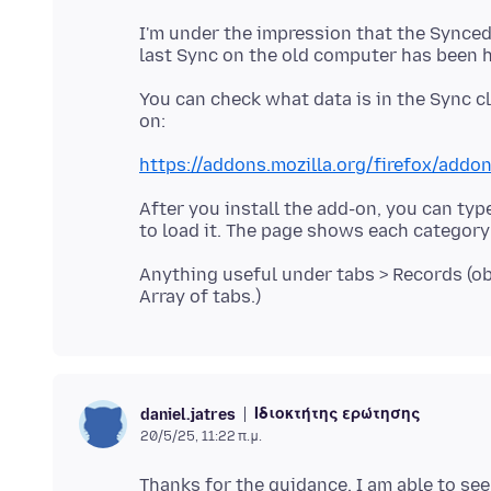
I'm under the impression that the Synced T
You can check what data is in the Sync c
https://addons.mozilla.org/firefox/addo
After you install the add-on, you can typ
Anything useful under tabs > Records (ob
Ιδιοκτήτης ερώτησης
daniel.jatres
20/5/25, 11:22 π.μ.
Thanks for the guidance, I am able to see 