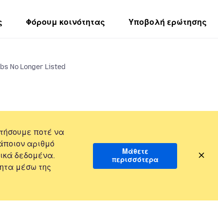
ς
Φόρουμ κοινότητας
Υποβολή ερώτησης
bs No Longer Listed
τήσουμε ποτέ να
άποιον αριθμό
Μάθετε
ικά δεδομένα.
περισσότερα
ητα μέσω της