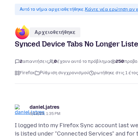
Αυτό το νήμα αρχειοθετήθηκε.
Κάντε νέα ερώτηση αν χ
Αρχειοθετήθηκε
Synced Device Tabs No Longer List
2
απαντήσεις
0
έχουν αυτό το πρόβλημα
250
προβο
Firefox
Ρύθμιση συγχρονισμού
ρωτήθηκε στις 1 έτο
daniel.jatres
5/13/25, 1:35 PM
I logged into my Firefox Sync account last 
is listed under "Connected Services" and for 