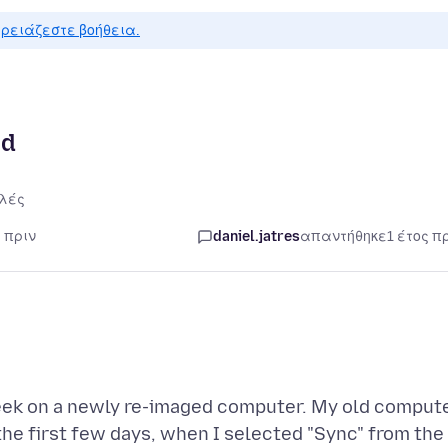
ρειάζεστε βοήθεια.
ed
λές
ς πριν
daniel.jatres
απαντήθηκε
1 έτος π
week on a newly re-imaged computer. My old comput
the first few days, when I selected "Sync" from the