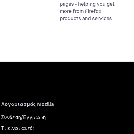
pages - helping you get
more from Firefox
products and services
Λογαριασμός Mozilla
Σύνδεση/Εγγραφή
Τι είναι αυτό;