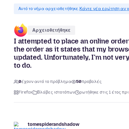
Αυτό το νήμα αρχειοθετήθηκε.
Κάντε νέα ερώτηση αν χ
Αρχειοθετήθηκε
I attempted to place an online orde
the order as it states that my brow
updated. Unfortunately, I'm not ver
to do.
0
έχουν αυτό το πρόβλημα
50
προβολές
Firefox
Βλάβες ιστοτόπων
ρωτήθηκε στις 1 έτος πρι
tomespiderandshadow