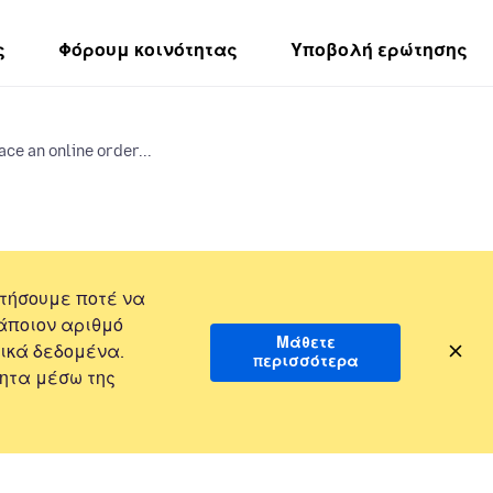
ς
Φόρουμ κοινότητας
Υποβολή ερώτησης
ace an online order...
τήσουμε ποτέ να
άποιον αριθμό
Μάθετε
ικά δεδομένα.
περισσότερα
ητα μέσω της