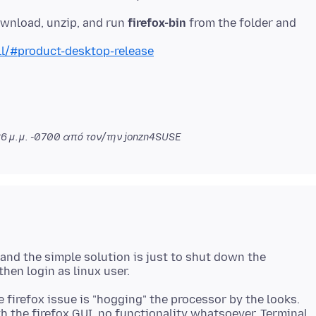
ownload, unzip, and run
firefox-bin
from the folder and
ll/#product-desktop-release
36 μ.μ. -0700
από τον/την jonzn4SUSE
g and the simple solution is just to shut down the
he firefox issue is "hogging" the processor by the looks.
ith the firefox GUI, no functionality whatsoever. Terminal