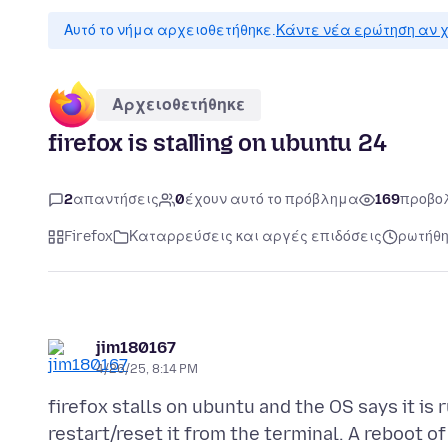
Αυτό το νήμα αρχειοθετήθηκε.
Κάντε νέα ερώτηση αν χ
Αρχειοθετήθηκε
firefox is stalling on ubuntu 24
2
απαντήσεις
0
έχουν αυτό το πρόβλημα
169
προβο
Firefox
Καταρρεύσεις και αργές επιδόσεις
ρωτήθη
jim180167
4/26/25, 8:14 PM
firefox stalls on ubuntu and the OS says it is
restart/reset it from the terminal. A reboot o