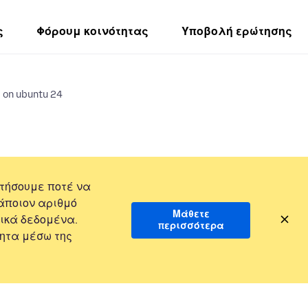
ς
Φόρουμ κοινότητας
Υποβολή ερώτησης
g on ubuntu 24
τήσουμε ποτέ να
άποιον αριθμό
Μάθετε
ικά δεδομένα.
περισσότερα
ητα μέσω της