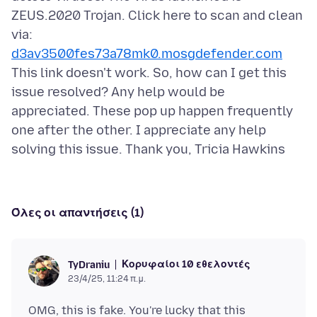
ZEUS.2020 Trojan. Click here to scan and clean
via:
d3av3500fes73a78mk0.mosgdefender.com
This link doesn't work. So, how can I get this
issue resolved? Any help would be
appreciated. These pop up happen frequently
one after the other. I appreciate any help
Όλες οι απαντήσεις (1)
Κορυφαίοι 10 εθελοντές
TyDraniu
23/4/25, 11:24 π.μ.
OMG, this is fake. You're lucky that this