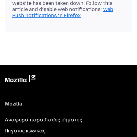
website has been taken down. Follow this
article and disable web notifications:
Web
Push notifications in Firefox
Mozilla
Αναφορά παραβίασης σήματος
Πηγαίος κώδικας