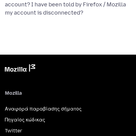
account? I have been told by Firefox / Mozilla
Mozilla
Αναφορά παραβίασης σήματος
Πηγαίος κώδικας
Twitter