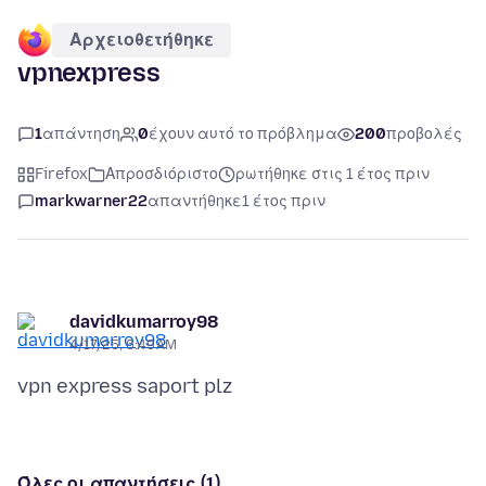
Αρχειοθετήθηκε
vpnexpress
1
απάντηση
0
έχουν αυτό το πρόβλημα
200
προβολές
Firefox
Απροσδιόριστο
ρωτήθηκε στις 1 έτος πριν
markwarner22
απαντήθηκε
1 έτος πριν
davidkumarroy98
4/17/25, 6:49 AM
Όλες οι απαντήσεις (1)