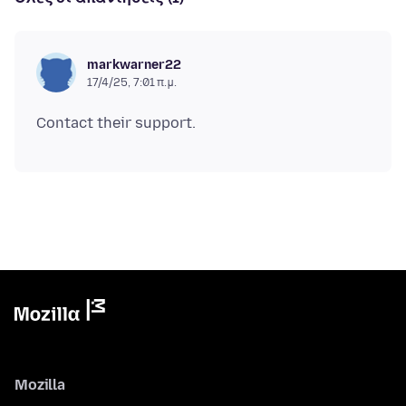
markwarner22
17/4/25, 7:01 π.μ.
Mozilla