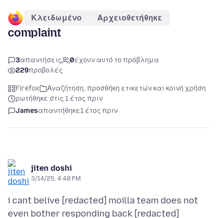
Κλειδωμένο
Αρχειοθετήθηκε
complaint
3
απαντήσεις
0
έχουν αυτό το πρόβλημα
229
προβολές
Firefox
Αναζήτηση, προσθήκη ετικετών και κοινή χρήση
ρωτήθηκε στις 1 έτος πριν
James
απαντήθηκε
1 έτος πριν
jiten doshi
3/14/25, 4:40 PM
i cant belive [redacted] moilla team does not
even bother responding back [redacted]