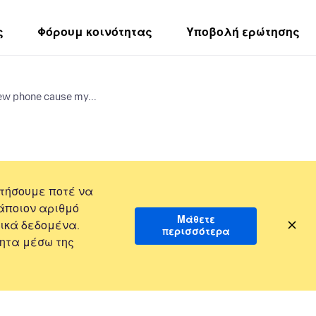
ς
Φόρουμ κοινότητας
Υποβολή ερώτησης
ew phone cause my...
τήσουμε ποτέ να
άποιον αριθμό
Μάθετε
ικά δεδομένα.
περισσότερα
ητα μέσω της