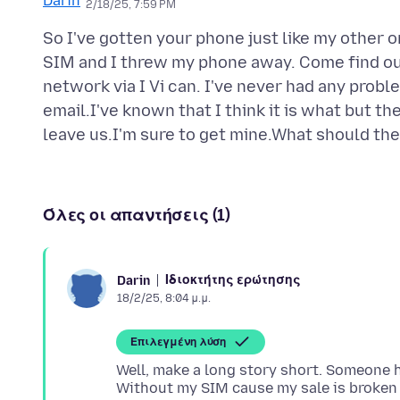
2/18/25, 7:59 PM
So I've gotten your phone just like my other 
SIM and I threw my phone away. Come find out
network via I Vi can. I've never had any proble
email.I've known that I think it is what but t
Όλες οι απαντήσεις (1)
Ιδιοκτήτης ερώτησης
Darin
18/2/25, 8:04 μ.μ.
Επιλεγμένη λύση
Well, make a long story short. Someone h
Without my SIM cause my sale is broken b