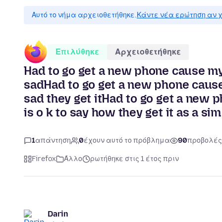
Αυτό το νήμα αρχειοθετήθηκε.
Κάντε νέα ερώτηση αν χ
Επιλύθηκε
Αρχειοθετήθηκε
Had to go get a new phone cause my
sadHad to go get a new phone cause
sad they get itHad to go get a new
is o k to say how they get it as a sim
1
απάντηση
0
έχουν αυτό το πρόβλημα
90
προβολές
Firefox
Άλλο
ρωτήθηκε στις 1 έτος πριν
Darin