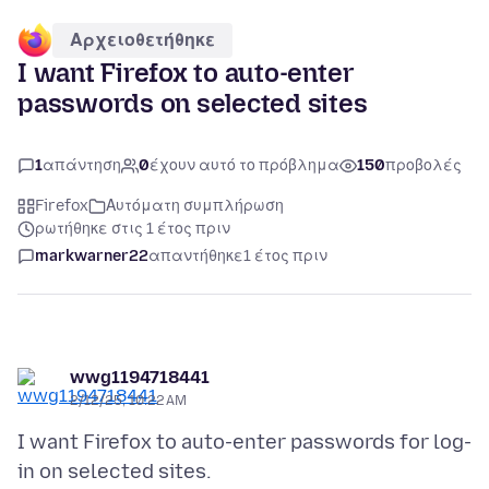
Αρχειοθετήθηκε
I want Firefox to auto-enter
passwords on selected sites
1
απάντηση
0
έχουν αυτό το πρόβλημα
150
προβολές
Firefox
Αυτόματη συμπλήρωση
ρωτήθηκε στις 1 έτος πριν
markwarner22
απαντήθηκε
1 έτος πριν
wwg1194718441
2/12/25, 10:22 AM
I want Firefox to auto-enter passwords for log-
in on selected sites.