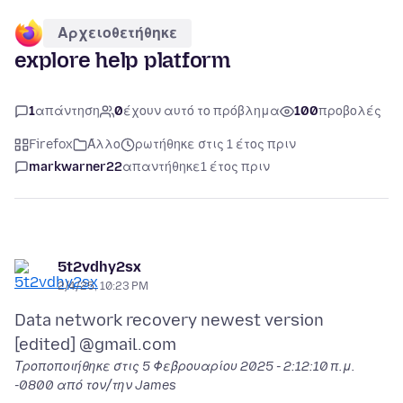
Αρχειοθετήθηκε
explore help platform
1
απάντηση
0
έχουν αυτό το πρόβλημα
100
προβολές
Firefox
Άλλο
ρωτήθηκε στις 1 έτος πριν
markwarner22
απαντήθηκε
1 έτος πριν
5t2vdhy2sx
2/4/25, 10:23 PM
Data network recovery newest version
Τροποποιήθηκε στις
5 Φεβρουαρίου 2025 - 2:12:10 π.μ.
-0800
από τον/την James