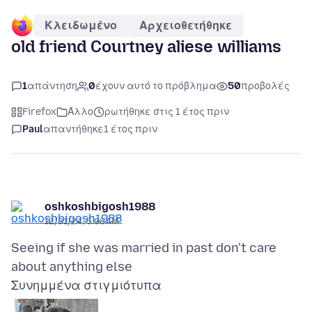
Κλειδωμένο
Αρχειοθετήθηκε
old friend Courtney aliese williams
1
απάντηση
0
έχουν αυτό το πρόβλημα
50
προβολές
Firefox
Άλλο
ρωτήθηκε στις 1 έτος πριν
Paul
απαντήθηκε
1 έτος πριν
oshkoshbigosh1988
12/31/24, 5:08 AM
Seeing if she was married in past don't care
Συνημμένα στιγμιότυπα