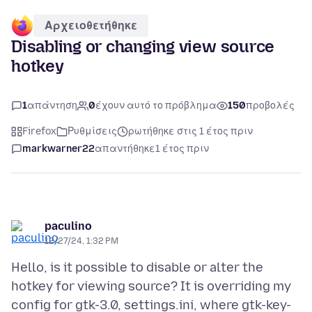
Αρχειοθετήθηκε
Disabling or changing view source
hotkey
1
απάντηση
0
έχουν αυτό το πρόβλημα
150
προβολές
Firefox
Ρυθμίσεις
ρωτήθηκε στις 1 έτος πριν
markwarner22
απαντήθηκε
1 έτος πριν
paculino
12/27/24, 1:32 PM
Hello, is it possible to disable or alter the
hotkey for viewing source? It is overriding my
config for gtk-3.0, settings.ini, where gtk-key-