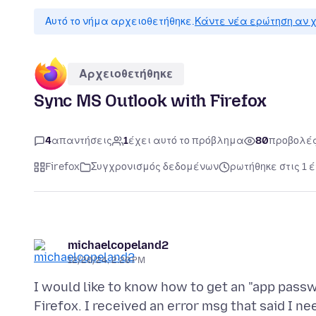
Αυτό το νήμα αρχειοθετήθηκε.
Κάντε νέα ερώτηση αν χ
Αρχειοθετήθηκε
Sync MS Outlook with Firefox
4
απαντήσεις
1
έχει αυτό το πρόβλημα
80
προβολέ
Firefox
Συγχρονισμός δεδομένων
ρωτήθηκε στις 1 έ
michaelcopeland2
12/20/24, 2:20 PM
I would like to know how to get an "app passw
Firefox. I received an error msg that said I n