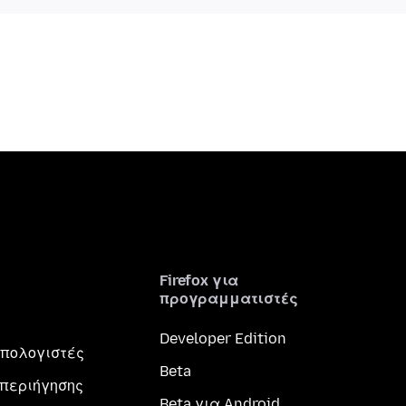
Firefox για
προγραμματιστές
Developer Edition
 υπολογιστές
Beta
περιήγησης
Beta για Android