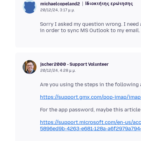
Ιδιοκτήτης ερώτησης
michaelcopeland2
20/12/24, 3:17 μ.μ.
Sorry I asked my question wrong. I need
jscher2000 - Support Volunteer
20/12/24, 4:28 μ.μ.
https://support.gmx.com/pop-imap/imap
https://support.microsoft.com/en-us/ac
5896ed9b-4263-e681-128a-a6f2979a794