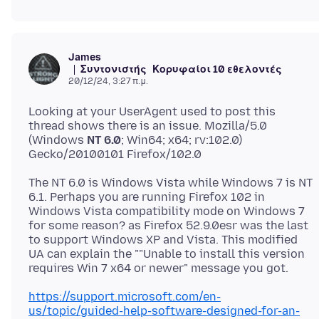
James
Συντονιστής
Κορυφαίοι 10 εθελοντές
20/12/24, 3:27 π.μ.
Looking at your UserAgent used to post this
thread shows there is an issue. Mozilla/5.0
(Windows
NT 6.0
; Win64; x64; rv:102.0)
The NT 6.0 is Windows Vista while Windows 7 is NT
6.1. Perhaps you are running Firefox 102 in
Windows Vista compatibility mode on Windows 7
for some reason? as Firefox 52.9.0esr was the last
to support Windows XP and Vista. This modified
UA can explain the ""Unable to install this version
https://support.microsoft.com/en-
us/topic/guided-help-software-designed-for-an-