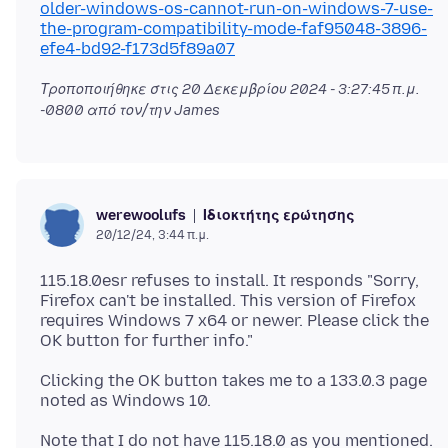
older-windows-os-cannot-run-on-windows-7-use-
the-program-compatibility-mode-faf95048-3896-
efe4-bd92-f173d5f89a07
Τροποποιήθηκε στις
20 Δεκεμβρίου 2024 - 3:27:45 π.μ.
-0800
από τον/την James
Ιδιοκτήτης ερώτησης
werewoolufs
20/12/24, 3:44 π.μ.
115.18.0esr refuses to install. It responds "Sorry,
Firefox can't be installed. This version of Firefox
requires Windows 7 x64 or newer. Please click the
Clicking the OK button takes me to a 133.0.3 page