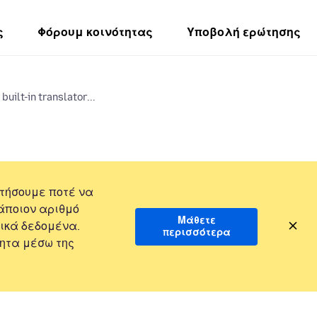
ς
Φόρουμ κοινότητας
Υποβολή ερώτησης
uilt-in translator...
τήσουμε ποτέ να
άποιον αριθμό
Μάθετε
ικά δεδομένα.
περισσότερα
ητα μέσω της