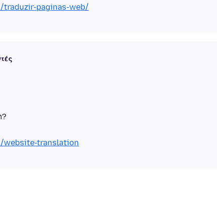
n/traduzir-paginas-web/
ντές
b/website-translation