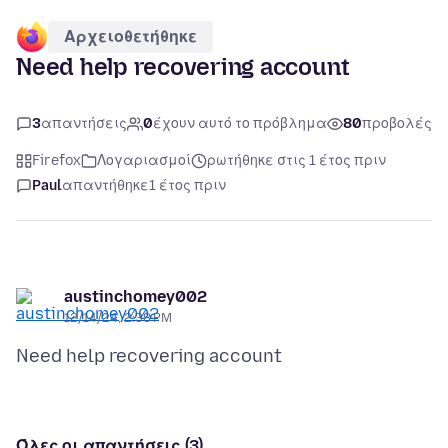
Αρχειοθετήθηκε
Need help recovering account
3
απαντήσεις
0
έχουν αυτό το πρόβλημα
80
προβολές
Firefox
Λογαριασμοί
ρωτήθηκε στις 1 έτος πριν
Paul
απαντήθηκε
1 έτος πριν
austinchomey002
12/14/24, 2:38 PM
Όλες οι απαντήσεις (3)