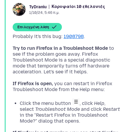
Κορυφαίοι 10 εθελοντές
TyDraniu
1/10/24, 5:46 π.μ.
Επιλεγμένη λύση
Probably it's this bug:
1908798
Try to run Firefox in a Troubleshoot Mode
to
see if the problem goes away. Firefox
Troubleshoot Mode is a special diagnostic
mode that temporarily turns off hardware
If Firefox is open,
you can restart in Firefox
Click the menu button
, click
Help
,
select
Troubleshoot Mode
and click
Restart
in the "Restart Firefox in Troubleshoot
Mode?" dialog that opens.