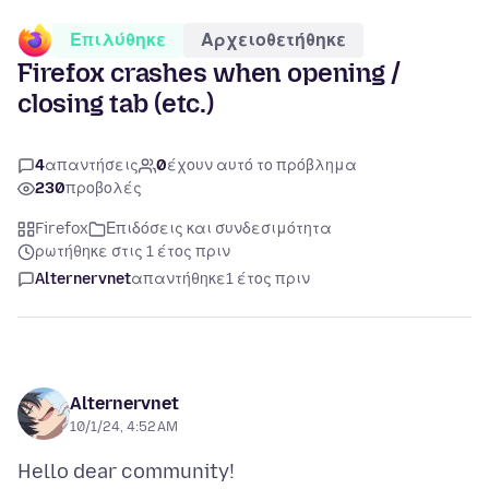
Επιλύθηκε
Αρχειοθετήθηκε
Firefox crashes when opening /
closing tab (etc.)
4
απαντήσεις
0
έχουν αυτό το πρόβλημα
230
προβολές
Firefox
Επιδόσεις και συνδεσιμότητα
ρωτήθηκε στις 1 έτος πριν
Alternervnet
απαντήθηκε
1 έτος πριν
Alternervnet
10/1/24, 4:52 AM
Hello dear community!