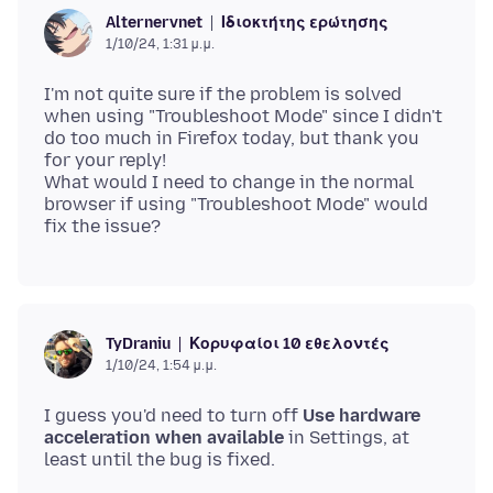
Ιδιοκτήτης ερώτησης
Alternervnet
1/10/24, 1:31 μ.μ.
I'm not quite sure if the problem is solved
when using "Troubleshoot Mode" since I didn't
do too much in Firefox today, but thank you
for your reply!
What would I need to change in the normal
browser if using "Troubleshoot Mode" would
Κορυφαίοι 10 εθελοντές
TyDraniu
1/10/24, 1:54 μ.μ.
I guess you'd need to turn off
Use hardware
acceleration when available
in Settings, at