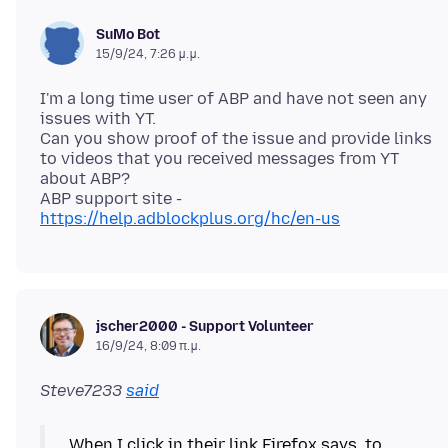
SuMo Bot
15/9/24, 7:26 μ.μ.
I'm a long time user of ABP and have not seen any
issues with YT.
Can you show proof of the issue and provide links
to videos that you received messages from YT
about ABP?
ABP support site -
https://help.adblockplus.org/hc/en-us
jscher2000 - Support Volunteer
16/9/24, 8:09 π.μ.
Steve7233
said
When I click in their link Firefox says, to