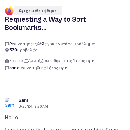
Αρχειοθετήθηκε
Requesting a Way to Sort
Bookmarks...
2
απαντήσεις
0
έχουν αυτό το πρόβλημα
570
προβολές
Firefox
Άλλο
ρωτήθηκε στις 1 έτος πριν
cor-el
απαντήθηκε
1 έτος πριν
Sam
8/27/24, 9:26 AM