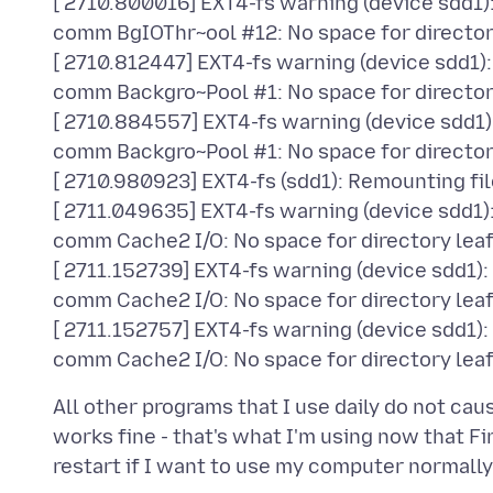
[ 2710.800016] EXT4-fs warning (device sdd1
comm BgIOThr~ool #12: No space for director
[ 2710.812447] EXT4-fs warning (device sdd1
comm Backgro~Pool #1: No space for director
[ 2710.884557] EXT4-fs warning (device sdd1
comm Backgro~Pool #1: No space for director
[ 2710.980923] EXT4-fs (sdd1): Remounting fi
[ 2711.049635] EXT4-fs warning (device sdd1
comm Cache2 I/O: No space for directory lea
[ 2711.152739] EXT4-fs warning (device sdd1)
comm Cache2 I/O: No space for directory lea
[ 2711.152757] EXT4-fs warning (device sdd1)
All other programs that I use daily do not cau
works fine - that's what I'm using now that F