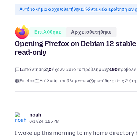
Αυτό το νήμα αρχειοθετήθηκε.
Κάντε νέα ερώτηση αν χ
Επιλύθηκε
Αρχειοθετήθηκε
Opening Firefox on Debian 12 stable
read-only
1
απάντηση
0
έχουν αυτό το πρόβλημα
190
προβολέ
Firefox
Επίλυση προβλημάτων
ρωτήθηκε στις 2 έτη
noah
6/17/24, 1:25 PM
I woke up this morning to my home directory 