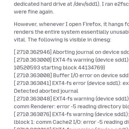
dedicated hard drive at /dev/sdd1). I ran e2fs
However, whenever I open Firefox, it hangs fo
renders the entire system essentially unusab
[ 2710.362946] Aborting journal on device sdd
[ 2710.363000] EXT4-fs warning (device sdd1):
10520593 starting block 44134769)
[ 2710.363008] Buffer I/O error on device sdd
[ 2710.363041] EXT4-fs error (device sdd1): 
Detected aborted journal
[ 2710.363048] EXT4-fs warning (device sdd1)
comm Renderer: error -5 reading directory bl
[ 2710.363076] EXT4-fs warning (device sdd1)
lblock 1: comm Cache2 I/O: error -5 reading d