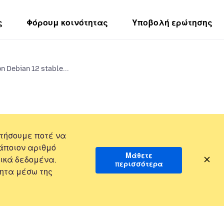
ς
Φόρουμ κοινότητας
Υποβολή ερώτησης
n Debian 12 stable...
τήσουμε ποτέ να
άποιον αριθμό
Μάθετε
ικά δεδομένα.
περισσότερα
ητα μέσω της