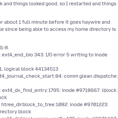
ck and things looked good, so I restarted and things
r about 1 full minute before it goes haywire and
le since being able to access my home directory is
1-8.
 ext4_end_bio:343: I/O error 5 writing to inode
1, logical block 44134513
ext4_journal_check_start:84: comm glean.dispatche:
: ext4_dx_find_entry:1795: inode #9718667: lblock 
ock
: htree_dirblock_to_tree:1082: inode #9701223:
irectory block