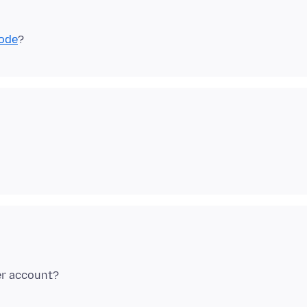
ode
er account?