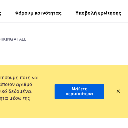
ς
Φόρουμ κοινότητας
Υποβολή ερώτησης
RKING AT ALL
τήσουμε ποτέ να
άποιον αριθμό
Μάθετε
ικά δεδομένα.
περισσότερα
ητα μέσω της