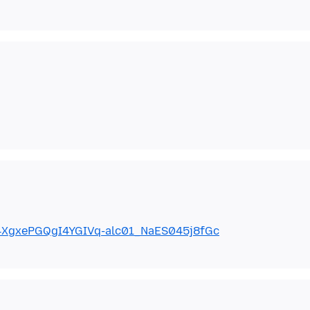
Zt4XgxePGQgI4YGIVq-alc01_NaES045j8fGc