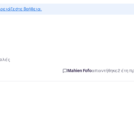
ρειάζεστε βοήθεια.
ολές
Mahien Fofo
απαντήθηκε
2 έτη π