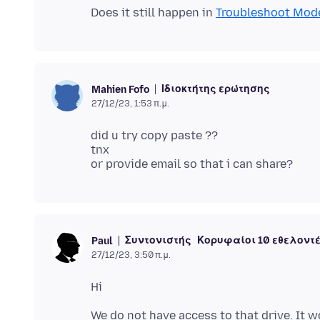
Does it still happen in
Troubleshoot Mod
Ιδιοκτήτης ερώτησης
Mahien Fofo
27/12/23, 1:53 π.μ.
did u try copy paste ??
tnx
Συντονιστής
Κορυφαίοι 10 εθελοντ
Paul
27/12/23, 3:50 π.μ.
We do not have access to that drive. It w