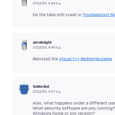
27/12/23, 4:44 π.μ.
Do the tabs still crash in
Troubleshoot M
zeroknight
27/12/23, 4:46 π.μ.
Reinstall the
Visual C++ Redistributable
SuMo Bot
27/12/23, 4:47 π.μ.
Also, what happens under a different us
What security software are you running?
Windows home or pro version?