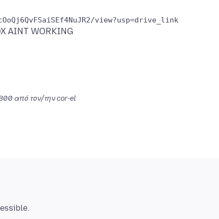
0800
από τον/την cor-el