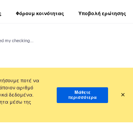
ς
Φόρουμ κοινότητας
Υποβολή ερώτησης
ed my checking...
τήσουμε ποτέ να
άποιον αριθμό
Μάθετε
ικά δεδομένα.
περισσότερα
ητα μέσω της