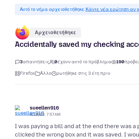
Αυτό το νήμα αρχειοθετήθηκε.
Κάντε νέα ερώτηση αν χ
Αρχειοθετήθηκε
Accidentally saved my checking acco
3
απαντήσεις
0
έχουν αυτό το πρόβλημα
190
προβο
Firefox
Άλλο
ρωτήθηκε στις 3 έτη πριν
sueellen916
4/10/23, 7:57 AM
I was paying a bill and at the end there was 
clicked the wrong box and it was saved. I woul