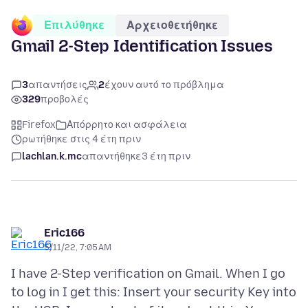
Επιλύθηκε
Αρχειοθετήθηκε
Gmail 2-Step Identification Issues
3
απαντήσεις
2
έχουν αυτό το πρόβλημα
329
προβολές
Firefox
Απόρρητο και ασφάλεια
ρωτήθηκε στις 4 έτη πριν
lachlan.k.mc
απαντήθηκε
3 έτη πριν
Eric166
5/11/22, 7:05 AM
I have 2-Step verification on Gmail. When I go
to log in I get this: Insert your security Key into