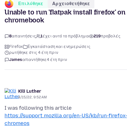
Επιλύθηκε
Αρχειοθετήθηκε
Unable to run 'flatpak install firefox' on
chromebook
8
απαντήσεις
1
έχει αυτό το πρόβλημα
219
προβολές
Firefox
Εγκατάσταση και ενημερώσεις
ρωτήθηκε στις 4 έτη πριν
James
απαντήθηκε
4 έτη πριν
Kili Luther
4/15/22, 9:52 AM
I was following this article
https://support.mozilla.org/en-US/kb/run-firefox
chromeos