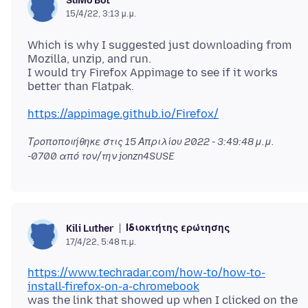
SuMo Bot
15/4/22, 3:13 μ.μ.
Which is why I suggested just downloading from
Mozilla, unzip, and run.
I would try Firefox Appimage to see if it works
https://appimage.github.io/Firefox/
Τροποποιήθηκε στις
15 Απριλίου 2022 - 3:49:48 μ.μ.
-0700
από τον/την jonzn4SUSE
Ιδιοκτήτης ερώτησης
Kili Luther
17/4/22, 5:48 π.μ.
https://www.techradar.com/how-to/how-to-
install-firefox-on-a-chromebook
was the link that showed up when I clicked on the