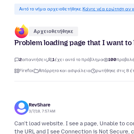
Αυτό το νήμα αρχειοθετήθηκε.
Κάντε νέα ερώτηση αν χ
Αρχειοθετήθηκε
Problem loading page that I want to 
2
απαντήσεις
1
έχει αυτό το πρόβλημα
100
προβολ
Firefox
Απόρρητο και ασφάλεια
ρωτήθηκε στις 8 έ
RevShare
3/7/18, 7:57 AM
Can't load website. I see a page, Unable to co
the URL and I see Connection is Not Secure, c