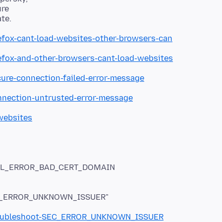
ure
refox-cant-load-websites-other-browsers-can
refox-and-other-browsers-cant-load-websites
cure-connection-failed-error-message
onnection-untrusted-error-message
_websites
te SSL_ERROR_BAD_CERT_DOMAIN
SEC_ERROR_UNKNOWN_ISSUER"
/troubleshoot-SEC_ERROR_UNKNOWN_ISSUER