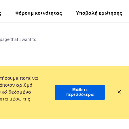
ς
Φόρουμ κοινότητας
Υποβολή ερώτησης
age that I want to...
τήσουμε ποτέ να
άποιον αριθμό
Μάθετε
ικά δεδομένα.
περισσότερα
ητα μέσω της