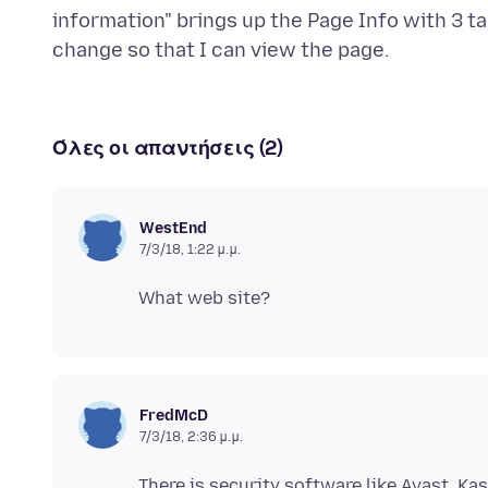
information" brings up the Page Info with 3 t
Όλες οι απαντήσεις (2)
WestEnd
7/3/18, 1:22 μ.μ.
FredMcD
7/3/18, 2:36 μ.μ.
There is security software like Avast, Ka