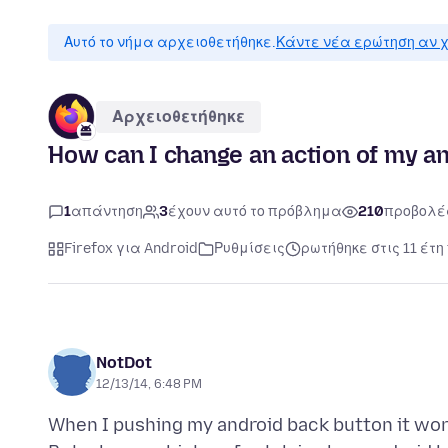
Αυτό το νήμα αρχειοθετήθηκε.
Κάντε νέα ερώτηση αν χ
Αρχειοθετήθηκε
How can I change an action of my a
1
απάντηση
3
έχουν αυτό το πρόβλημα
210
προβολέ
Firefox για Android
Ρυθμίσεις
ρωτήθηκε στις 11 έτη
NotDot
12/13/14, 6:48 PM
When I pushing my android back button it works