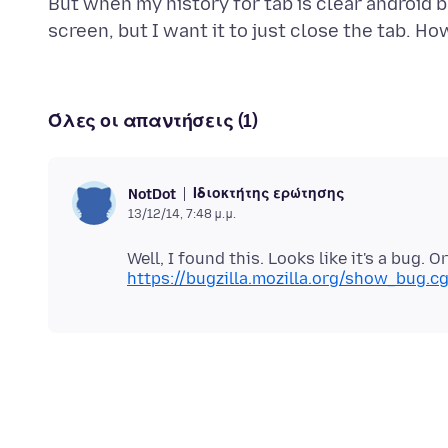
But when my history for tab is clear android
Όλες οι απαντήσεις (1)
Ιδιοκτήτης ερώτησης
NotDot
13/12/14, 7:48 μ.μ.
https://bugzilla.mozilla.org/show_bug.c