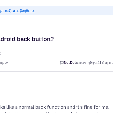
ρειάζεστε βοήθεια.
ndroid back button?
ς
 πριν
NotDot
απαντήθηκε
11 έτη π
 like a normal back function and it's fine for me.