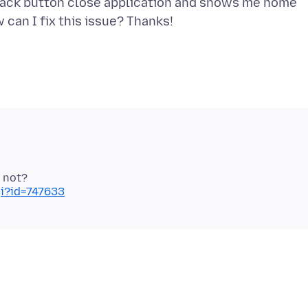
 back button close application and shows me home
gi?id=747633