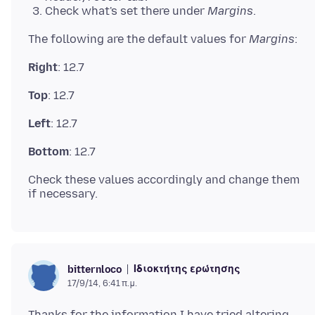
Check what's set there under
Margins
.
The following are the default values for
Margins
Right
Top
Left
Bottom
Check these values accordingly and change them
Ιδιοκτήτης ερώτησης
bitternloco
17/9/14, 6:41 π.μ.
Thanks for the information.I have tried altering