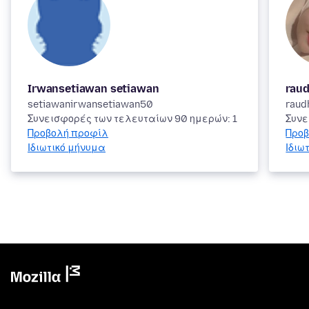
Irwansetiawan setiawan
raud
setiawanirwansetiawan50
raud
Συνεισφορές των τελευταίων 90 ημερών: 1
Συνε
Προβολή προφίλ
Προβ
Ιδιωτικό μήνυμα
Ιδιω