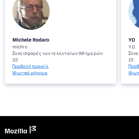
Michele Rodaro
YD
michro
Y.D.
Συνεισφορές των τελευταίων 90 ημερών:
Συνε
22
15
Προβολή προφίλ
Προβ
Ιδιωτικό μήνυμα
Ιδιω