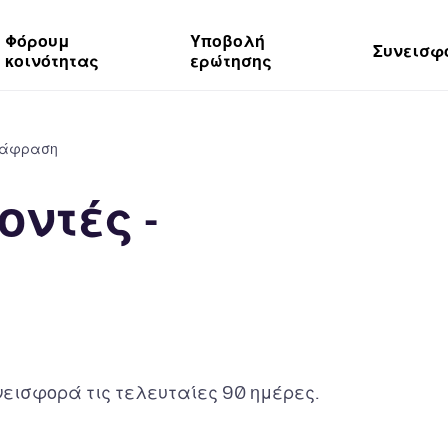
Φόρουμ
Υποβολή
Συνεισφ
κοινότητας
ερώτησης
ετάφραση
ντές -
εισφορά τις τελευταίες 90 ημέρες.