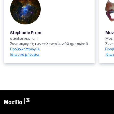
Stephanie Prum
Moz
stephanie.prum
Mozi
Συνεισφορές των τελευταίων 90 ημερών: 3
Συνε
Προβολή προφίλ
Προβ
Ιδιωτικό μήνυμα
Ιδιω