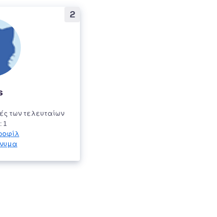
2
s
ές των τελευταίων
 1
ροφίλ
ήνυμα