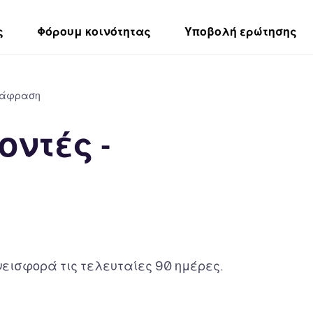
ς
Φόρουμ κοινότητας
Υποβολή ερώτησης
ετάφραση
ντές -
εισφορά τις τελευταίες 90 ημέρες.