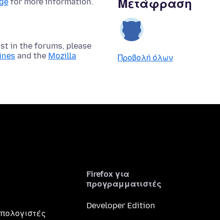
Μετάφραση
age
for more information.
t in the forums, please
ines
and the
Mozilla
Προβολή όλων
Firefox για
προγραμματιστές
Developer Edition
 υπολογιστές