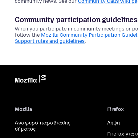
community news. See our
Community Calls wiki p
Community participation guidelines
When you participate in community meetings or pos
follow the
Mozilla Community Participation Guidel
Support rules and guidelines
.
Mozilla
Firefox
Αναφορά παραβίασης
Λήψη
σήματος
Firefox για