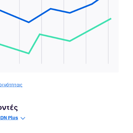
οινότητας
οντές
DN Plus