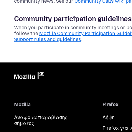
community news. See our
Community Calls wiki p
Community participation guidelines
When you participate in community meetings or pos
follow the
Mozilla Community Participation Guidel
Support rules and guidelines
.
Mozilla
Firefox
Αναφορά παραβίασης
Λήψη
σήματος
Firefox για