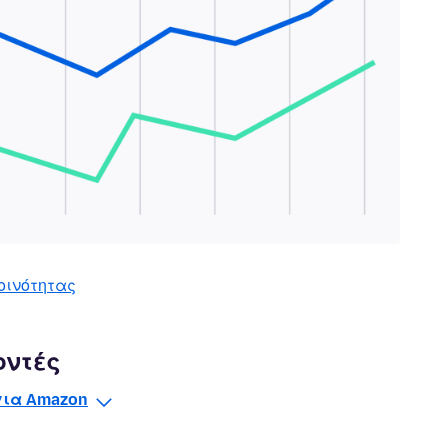
οινότητας
οντές
 για Amazon