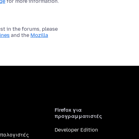
age
for more information.
t in the forums, please
ines
and the
Mozilla
Firefox για
προγραμματιστές
Developer Edition
 υπολογιστές