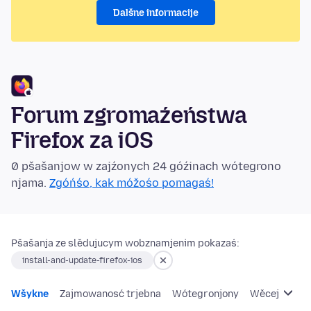
Dalšne informacije
Forum zgromaźeństwa
Firefox za iOS
0 pšašanjow w zajźonych 24 góźinach wótegrono
njama.
Zgóńśo, kak móžośo pomagaś!
Pšašanja ze slědujucym wobznamjenim pokazaś:
install-and-update-firefox-ios
Wšykne
Zajmowanosć trjebna
Wótegronjony
Wěcej