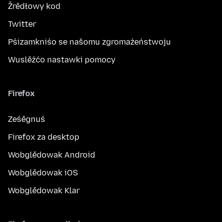
Žrědłowy kod
Twitter
Pśizamkniśo se našomu zgromaźeństwoju
Wuslěźćo nastawki pomocy
Firefox
Ześěgnuś
Firefox za desktop
Wobglědowak Android
Wobglědowak iOS
Wobglědowak Klar