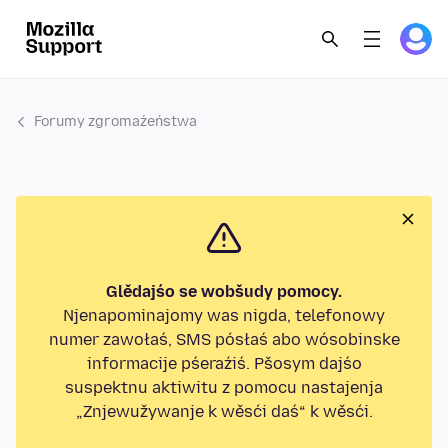
Forumy zgromaźeństwa
Glědajśo se wobšudy pomocy.
Njenapominajomy was nigda, telefonowy
numer zawołaś, SMS pósłaś abo wósobinske
informacije pśeraźiś. Pšosym dajśo
suspektnu aktiwitu z pomocu nastajenja
„Znjewužywanje k wěsći daś“ k wěsći.