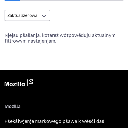
Njejsu pšašanja, kótarež wótpowěduju aktualnym
filtrowym nastajenjam.
Mozilla
Pśekśiwjenje markowego pšawa k wěsći daś