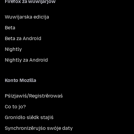
Firefox za wuwijarjow
Wuwijarska edicija
Beta
Beta za Android
Nightly
Nightly za Android
Konto Mozilla
Pśizjawiś/Registrěrowaś
Co to jo?
Gronidło slědk stajiś
Synchronizěrujśo swóje daty