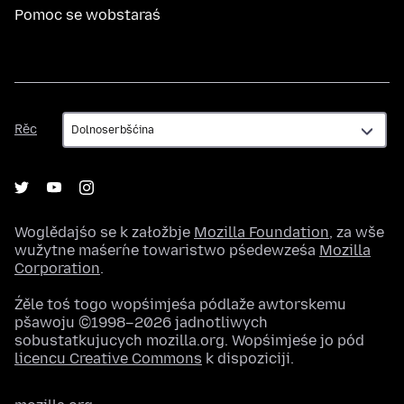
Pomoc se wobstaraś
Rěc
Rěc
Woglědajśo se k załožbje
Mozilla Foundation
, za wše
wužytne maśeŕne towaristwo pśedewześa
Mozilla
Corporation
.
Źěle toś togo wopśimjeśa pódlaže awtorskemu
pšawoju ©1998–2026 jadnotliwych
sobustatkujucych mozilla.org. Wopśimjeśe jo pód
licencu Creative Commons
k dispoziciji.