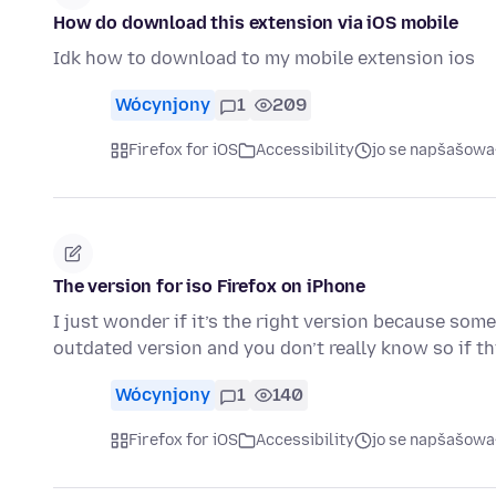
How do download this extension via iOS mobile
Idk how to download to my mobile extension ios
Wócynjony
1
209
Firefox for iOS
Accessibility
jo se napšašowa
The version for iso Firefox on iPhone
I just wonder if it’s the right version because so
outdated version and you don’t really know so if t
Wócynjony
1
140
Firefox for iOS
Accessibility
jo se napšašowa