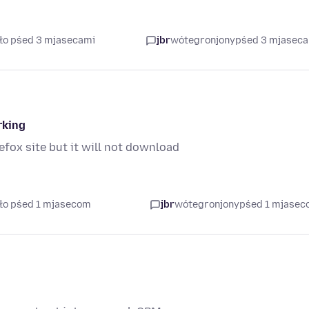
ło pśed 3 mjasecami
jbr
wótegronjony
pśed 3 mjasec
rking
efox site but it will not download
ło pśed 1 mjasecom
jbr
wótegronjony
pśed 1 mjase