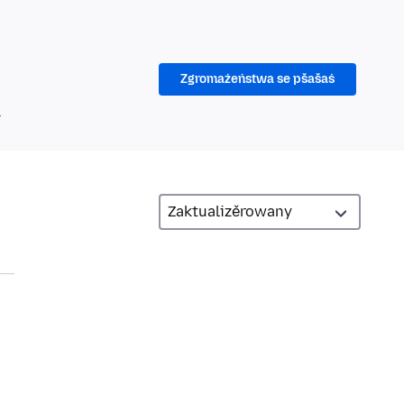
Zgromaźeństwa se pšašaś
!