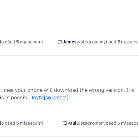
ło pśed 5 mjasecami
James
wótegronjony
pśed 5 mjasec
metimes your phone will download the wrong version. It’s
his is possib…
(cytajśo wěcej)
ło pśed 5 mjasecami
Paul
wótegronjony
pśed 5 mjasec