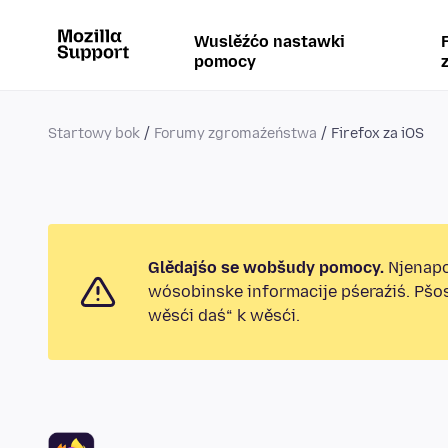
Wuslěźćo nastawki
pomocy
Startowy bok
Forumy zgromaźeństwa
Firefox za iOS
Glědajśo se wobšudy pomocy.
Njenapo
wósobinske informacije pśeraźiś. Pšo
wěsći daś“ k wěsći.