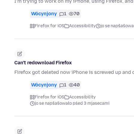
I’m trying to work on my iPhone, using Firefox, a
Wócynjony
1
70
Firefox for iOS
Accessibility
jo se napšašow
Can’t redownload Firefox
Firefox got deleted now iPhone is screwed up and c
Wócynjony
1
40
Firefox for iOS
Accessibility
jo se napšašowało pśed 3 mjasecami