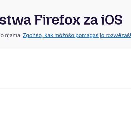
twa Firefox za iOS
no njama.
Zgóńśo, kak móžośo pomagaś jo rozwězaś