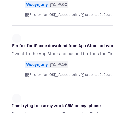
Wócynjony
1
60
Firefox for iOS
Accessibility
jo se napšašowa
Firefox for iPhone download from App Store not wo
I went to the App Store and pushed buttons the Fir
Wócynjony
1
10
Firefox for iOS
Accessibility
jo se napšašowa
I am trying to use my work CRM on my iphone