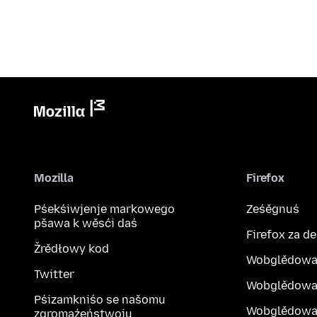
Mozilla
Firefox
Pśekśiwjenje markowego
Ześěgnuś
pšawa k wěsći daś
Firefox za d
Žrědłowy kod
Wobglědowa
Twitter
Wobglědowa
Pśizamkniśo se našomu
Wobglědowak
zgromaźeństwoju