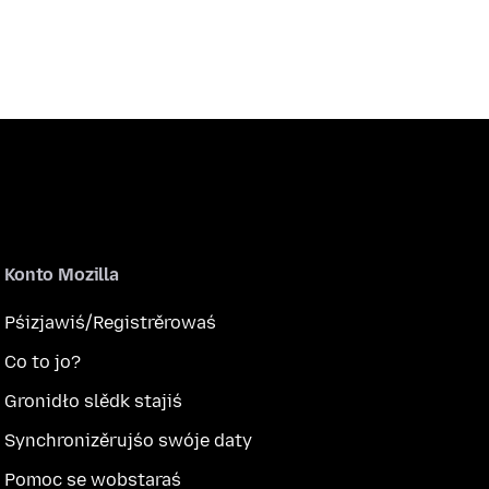
Konto Mozilla
Pśizjawiś/Registrěrowaś
Co to jo?
Gronidło slědk stajiś
Synchronizěrujśo swóje daty
Pomoc se wobstaraś