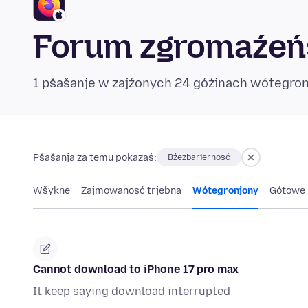
Forum zgromaźeńs
1 pšašanje w zajźonych 24 góźinach wótegro
Pšašanja za temu pokazaś:
Bźezbariernosć
Wšykne
Zajmowanosć trjebna
Wótegronjony
Gótowe
Cannot download to iPhone 17 pro max
It keep saying download interrupted