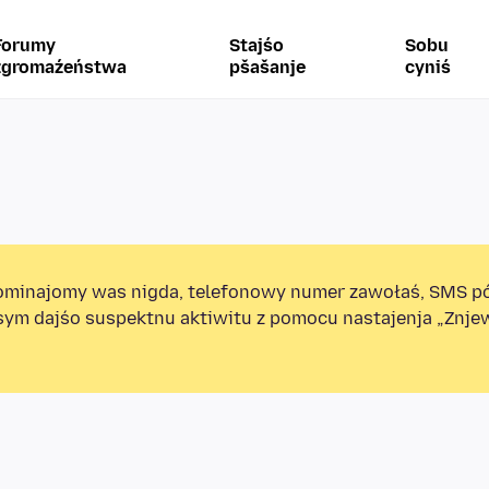
Forumy
Stajśo
Sobu
zgromaźeństwa
pšašanje
cyniś
minajomy was nigda, telefonowy numer zawołaś, SMS p
sym dajśo suspektnu aktiwitu z pomocu nastajenja „Znj