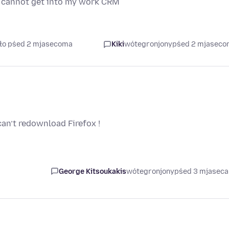
nd cannot get into my work CRM
ało pśed 2 mjasecoma
Kiki
wótegronjony
pśed 2 mjasec
an’t redownload Firefox !
George Kitsoukakis
wótegronjony
pśed 3 mjasec