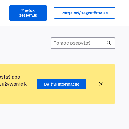
Firefox
Pśizjawiś/Registrěrowaś
ześěgnuś
ósłaś abo
ewužywanje k
Dalšne informacije