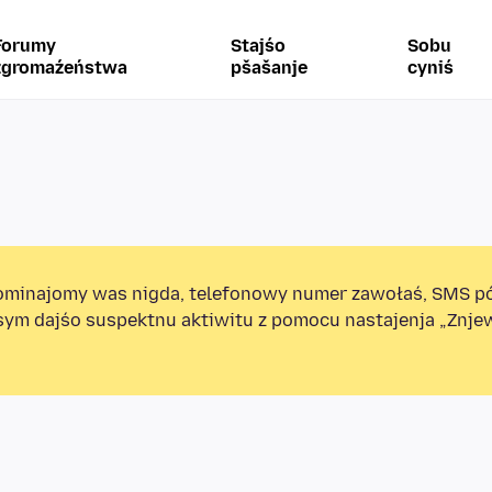
Forumy
Stajśo
Sobu
zgromaźeństwa
pšašanje
cyniś
minajomy was nigda, telefonowy numer zawołaś, SMS p
sym dajśo suspektnu aktiwitu z pomocu nastajenja „Znj