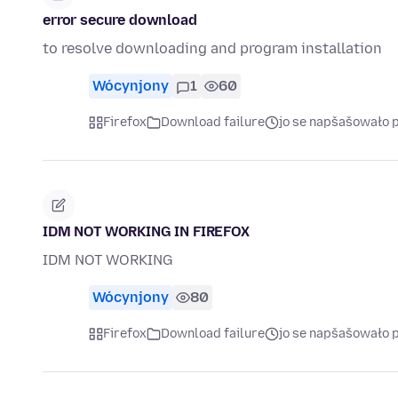
error secure download
to resolve downloading and program installation
Wócynjony
1
60
Firefox
Download failure
jo se napšašowało
IDM NOT WORKING IN FIREFOX
IDM NOT WORKING
Wócynjony
80
Firefox
Download failure
jo se napšašowało