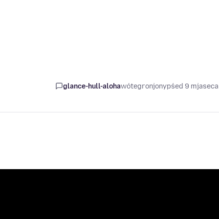
glance-hull-aloha
wótegronjony
pśed 9 mjasec