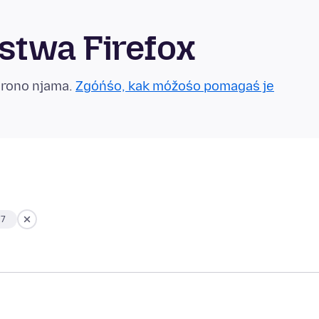
twa Firefox
grono njama.
Zgóńśo, kak móžośo pomagaś je
 7