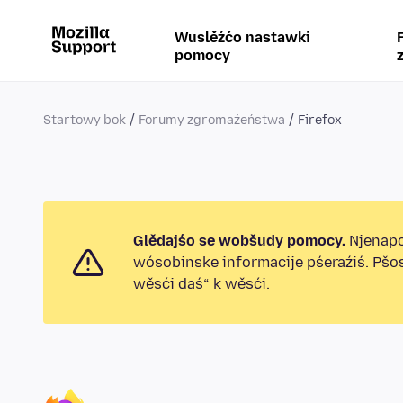
Wuslěźćo nastawki
pomocy
Startowy bok
Forumy zgromaźeństwa
Firefox
Glědajśo se wobšudy pomocy.
Njenapo
wósobinske informacije pśeraźiś. Pšo
wěsći daś“ k wěsći.