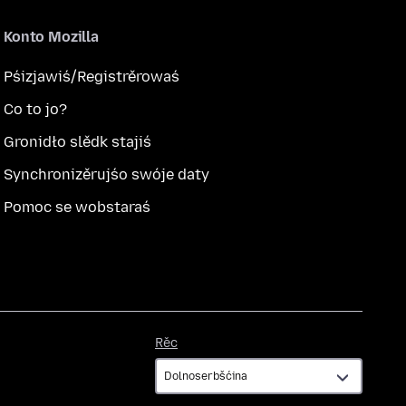
Konto Mozilla
Pśizjawiś/Registrěrowaś
Co to jo?
Gronidło slědk stajiś
Synchronizěrujśo swóje daty
Pomoc se wobstaraś
Rěc
Rěc