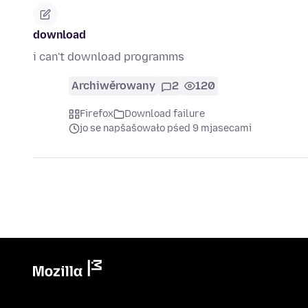
download
i can't download programms
Archiwěrowany
2
120
Firefox
Download failure
jo se napšašowało pśed 9 mjasecami