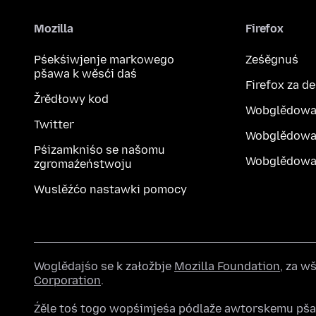
Mozilla
Firefox
Pśekśiwjenje markowego
Ześěgnuś
pšawa k wěsći daś
Firefox za d
Žrědłowy kod
Wobglědowa
Twitter
Wobglědowa
Pśizamkniśo se našomu
Wobglědowak
zgromaźeństwoju
Wuslěźćo nastawki pomocy
Woglědajśo se k załožbje
Mozilla Foundation
, za 
Corporation
.
Źěle toś togo wopśimjeśa pódlaže awtorskemu pš