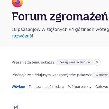
Forum zgromaźeńs
16 pšašanjow w zajźonych 24 góźinach wóte
rozwězaś!
Pšašanja za temu pokazaś:
Ześěgnjeńska zmólka
Pšašanja ze slědujucym wobznamjenim pokazaś:
Windows
Wšykne
Zajmowanosć trjebna
Wótegronjony
Gótowe