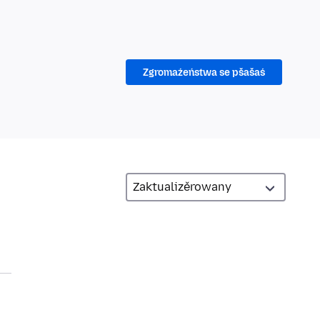
Zgromaźeństwa se pšašaś