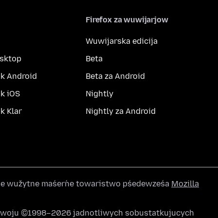
Firefox za wuwijarjow
Wuwijarska edicija
esktop
Beta
k Android
Beta za Android
k iOS
Nightly
 Klar
Nightly za Android
wše wužytne maśeŕne towaristwo pśedewześa
Mozilla
awoju ©1998–2026 jadnotliwych sobustatkujucych