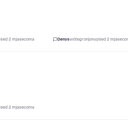
 pśed 2 mjasecoma
Denys
wótegronjony
pśed 2 mjasec
 pśed 2 mjasecoma