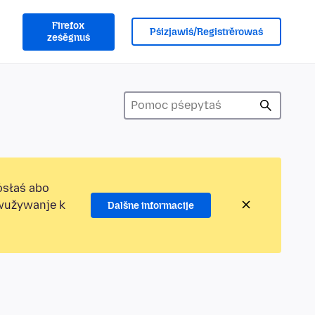
Firefox
Pśizjawiś/Registrěrowaś
ześěgnuś
ósłaś abo
ewužywanje k
Dalšne informacije