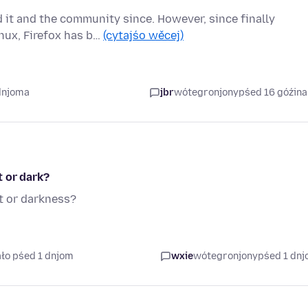
d it and the community since. However, since finally
nux, Firefox has b…
(cytajśo wěcej)
dnjoma
jbr
wótegronjony
pśed 16 góźin
t or dark?
t or darkness?
ło pśed 1 dnjom
wxie
wótegronjony
pśed 1 dn