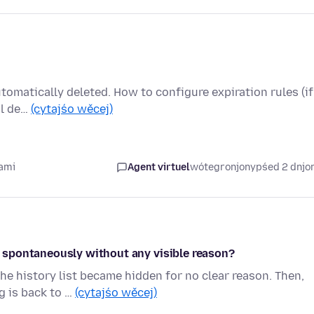
utomatically deleted. How to configure expiration rules (if
al de…
(cytajśo wěcej)
jami
Agent virtuel
wótegronjony
pśed 2 dnj
spontaneously without any visible reason?
e history list became hidden for no clear reason. Then,
g is back to …
(cytajśo wěcej)