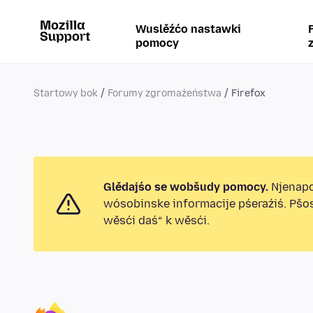
Wuslěźćo nastawki
pomocy
Startowy bok
Forumy zgromaźeństwa
Firefox
Glědajśo se wobšudy pomocy.
Njenapo
wósobinske informacije pśeraźiś. Pšo
wěsći daś“ k wěsći.