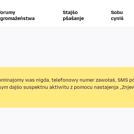
Forumy
Stajśo
Sobu
zgromaźeństwa
pšašanje
cyniś
minajomy was nigda, telefonowy numer zawołaś, SMS p
sym dajśo suspektnu aktiwitu z pomocu nastajenja „Znj