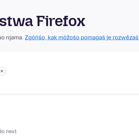
twa Firefox
no njama.
Zgóńśo, kak móžośo pomagaś je rozwězaś
 do next