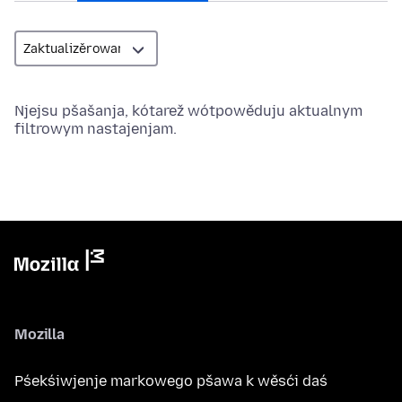
Njejsu pšašanja, kótarež wótpowěduju aktualnym
filtrowym nastajenjam.
Mozilla
Pśekśiwjenje markowego pšawa k wěsći daś