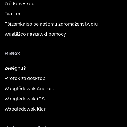
Žrědłowy kod
Twitter
Pśizamkniśo se našomu zgromaźeństwoju
Wuslěźćo nastawki pomocy
Firefox
Ześěgnuś
Firefox za desktop
Wobglědowak Android
Wobglědowak iOS
Wobglědowak Klar