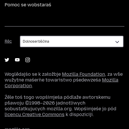
Pomoc se wobstaraś
Rěc
Rěc
Woglědajśo se k załožbje
Mozilla Foundation
, za wše
wužytne maśeŕne towaristwo pśedewześa
Mozilla
Corporation
.
Źěle toś togo wopśimjeśa pódlaže awtorskemu
pšawoju ©1998–2026 jadnotliwych
sobustatkujucych mozilla.org. Wopśimjeśe jo pód
licencu Creative Commons
k dispoziciji.