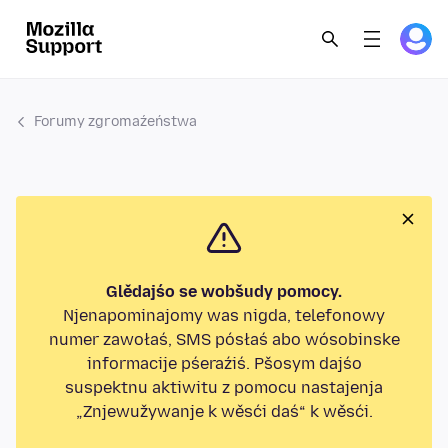
Forumy zgromaźeństwa
Glědajśo se wobšudy pomocy.
Njenapominajomy was nigda, telefonowy
numer zawołaś, SMS pósłaś abo wósobinske
informacije pśeraźiś. Pšosym dajśo
suspektnu aktiwitu z pomocu nastajenja
„Znjewužywanje k wěsći daś“ k wěsći.