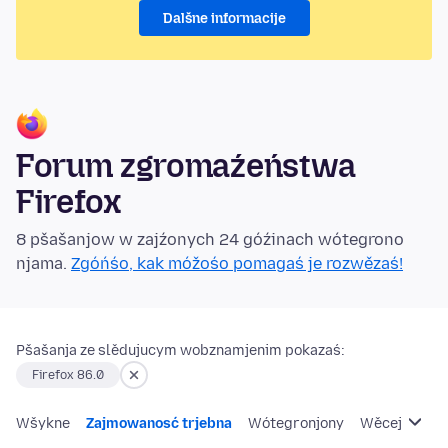
Dalšne informacije
Forum zgromaźeństwa
Firefox
8 pšašanjow w zajźonych 24 góźinach wótegrono
njama.
Zgóńśo, kak móžośo pomagaś je rozwězaś!
Pšašanja ze slědujucym wobznamjenim pokazaś:
Firefox 86.0
Wšykne
Zajmowanosć trjebna
Wótegronjony
Wěcej