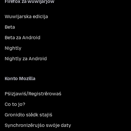
Firefox za wuwijarjow
Wuwijarska edicija
Beta
Beta za Android
Nightly
Nightly za Android
Konto Mozilla
Pśizjawiś/Registrěrowaś
Co to jo?
Gronidło slědk stajiś
Synchronizěrujśo swóje daty