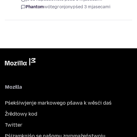
Phantom
wótegronjony
pśed 3 mjasecami
Mozilla
Pśekśiwjenje markowego pšawa k wěsći daś
Žrědłowy kod
Twitter
Pśizamkniśo se našomu zgromaźeństwoju