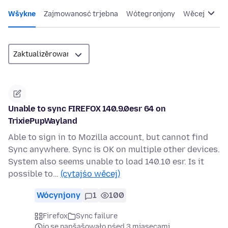
Wšykne
Zajmowanosć trjebna
Wótegronjony
Wěcej
Unable to sync FIREFOX 140.9.0esr 64 on
TrixiePupWayland
Able to sign in to Mozilla account, but cannot find
Sync anywhere. Sync is OK on multiple other devices.
System also seems unable to load 140.10 esr. Is it
possible to…
(cytajśo wěcej)
Wócynjony
1
100
Firefox
Sync failure
jo se napšašowało pśed 3 mjasecami