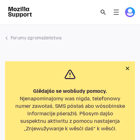
Forumy zgromaźeństwa
Glědajśo se wobšudy pomocy.
Njenapominajomy was nigda, telefonowy
numer zawołaś, SMS pósłaś abo wósobinske
informacije pśeraźiś. Pšosym dajśo
suspektnu aktiwitu z pomocu nastajenja
„Znjewužywanje k wěsći daś“ k wěsći.