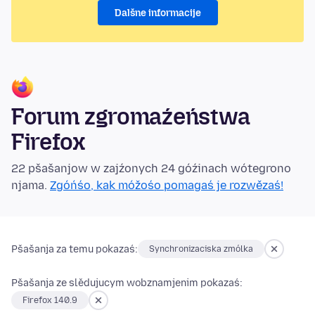
Dalšne informacije
Forum zgromaźeństwa
Firefox
22 pšašanjow w zajźonych 24 góźinach wótegrono
njama.
Zgóńśo, kak móžośo pomagaś je rozwězaś!
Pšašanja za temu pokazaś:
Synchronizaciska zmólka
Pšašanja ze slědujucym wobznamjenim pokazaś:
Firefox 140.9