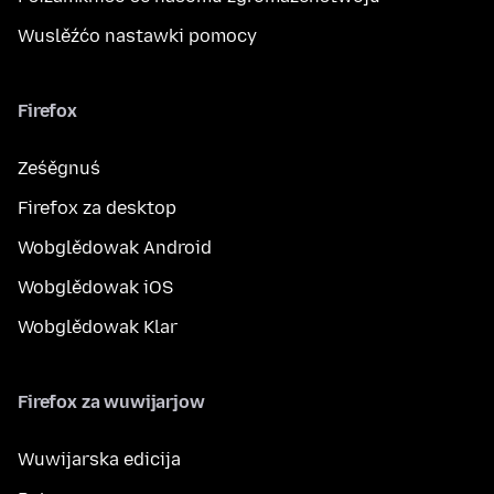
Wuslěźćo nastawki pomocy
Firefox
Ześěgnuś
Firefox za desktop
Wobglědowak Android
Wobglědowak iOS
Wobglědowak Klar
Firefox za wuwijarjow
Wuwijarska edicija