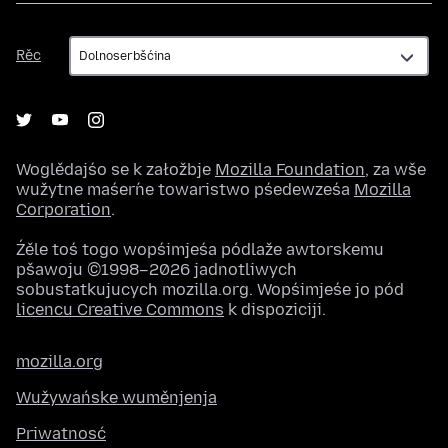
Rěc
Rěc
Woglědajśo se k załožbje
Mozilla Foundation
, za wše
wužytne maśeŕne towaristwo pśedewześa
Mozilla
Corporation
.
Źěle toś togo wopśimjeśa pódlaže awtorskemu
pšawoju ©1998–2026 jadnotliwych
sobustatkujucych mozilla.org. Wopśimjeśe jo pód
licencu Creative Commons
k dispoziciji.
mozilla.org
Wužywańske wuměnjenja
Priwatnosć