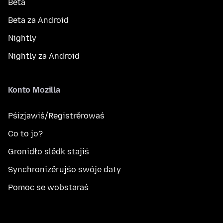
Beta
Beta za Android
Nightly
Nightly za Android
Konto Mozilla
Pśizjawiś/Registrěrowaś
Co to jo?
Gronidło slědk stajiś
Synchronizěrujśo swóje daty
Pomoc se wobstaraś