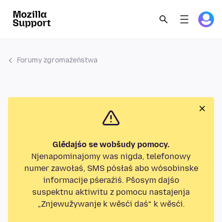
Forumy zgromaźeństwa
Glědajśo se wobšudy pomocy.
Njenapominajomy was nigda, telefonowy
numer zawołaś, SMS pósłaś abo wósobinske
informacije pśeraźiś. Pšosym dajśo
suspektnu aktiwitu z pomocu nastajenja
„Znjewužywanje k wěsći daś“ k wěsći.