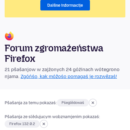
Dalšne informacije
Forum zgromaźeństwa
Firefox
21 pšašanjow w zajźonych 24 góźinach wótegrono
njama.
Zgóńśo, kak móžośo pomagaś je rozwězaś!
Pšašanja za temu pokazaś:
Pśeglědowaś
Pšašanja ze slědujucym wobznamjenim pokazaś:
Firefox 132.0.2