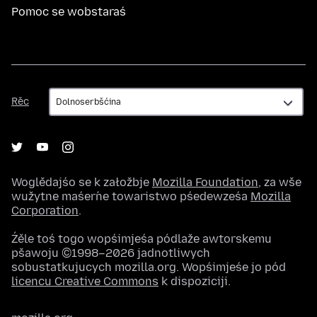
Pomoc se wobstaraś
Rěc
Rěc
Woglědajśo se k załožbje
Mozilla Foundation
, za wše
wužytne maśeŕne towaristwo pśedewześa
Mozilla
Corporation
.
Źěle toś togo wopśimjeśa pódlaže awtorskemu
pšawoju ©1998–2026 jadnotliwych
sobustatkujucych mozilla.org. Wopśimjeśe jo pód
licencu Creative Commons
k dispoziciji.