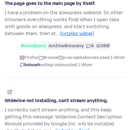
The page goes to the main page by itself.
I have a problem on the aliexpress website. (in other
browsers everything works fine) When I open tabs
with goods on aliexpress. and start switching
between them, then at…
(cytajśo wěcej)
Rozwězany
Archiwěrowany
4
360
Firefox
Browse
jo se napšašowało pśed 1 lětom
bolsosh
wótegronjony
pśed 1 lětom
Widevine not installing, can't stream anything.
I currently can't stream anything, and this keep
getting this message: Widevine Content Decryption
Module provided by Google Inc. will be installed