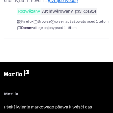
shortly,but it never i…
(cytajśo wěcej)
Rozwězany
Archiwěrowany
3
1914
Firefox
Browse
jo se napšašowało pśed 1 lětom
Dome
wótegronjony
pśed 1 lětom
Mozilla
Pśekśiwjenje markowego pšawa k wěsći daś