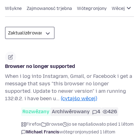
Wšykne
Zajmowanosć trjebna
Wótegronjony
Wěcej
Browser no longer supported
When i log into Instagram, Gmail, or Facebook i get a
message that says "this browser no longer
supported. Update to newer version" i am running
132.0.2. i have been u…
(cytajśo wěcej)
Rozwězany
Archiwěrowany
4
426
Firefox
Browse
jo se napšašowało pśed 1 lětom
Michael Francis
wótegronjony
pśed 1 lětom