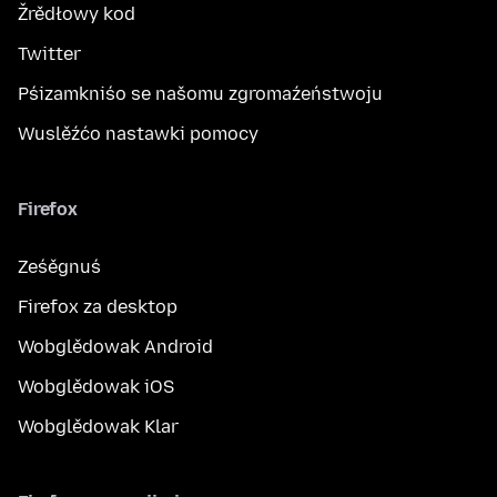
Žrědłowy kod
Twitter
Pśizamkniśo se našomu zgromaźeństwoju
Wuslěźćo nastawki pomocy
Firefox
Ześěgnuś
Firefox za desktop
Wobglědowak Android
Wobglědowak iOS
Wobglědowak Klar