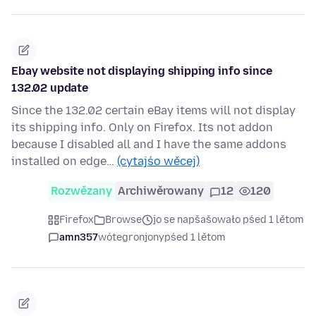
Ebay website not displaying shipping info since
132.02 update
Since the 132.02 certain eBay items will not display
its shipping info. Only on Firefox. Its not addon
because I disabled all and I have the same addons
installed on edge…
(cytajśo wěcej)
Rozwězany
Archiwěrowany
12
120
Firefox
Browse
jo se napšašowało pśed 1 lětom
amn357
wótegronjony
pśed 1 lětom