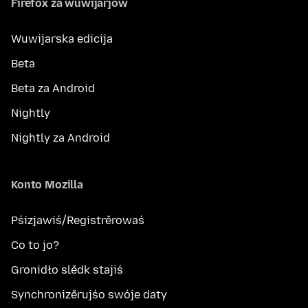
Firefox za wuwijarjow
Wuwijarska edicija
Beta
Beta za Android
Nightly
Nightly za Android
Konto Mozilla
Pśizjawiś/Registrěrowaś
Co to jo?
Gronidło slědk stajiś
Synchronizěrujśo swóje daty