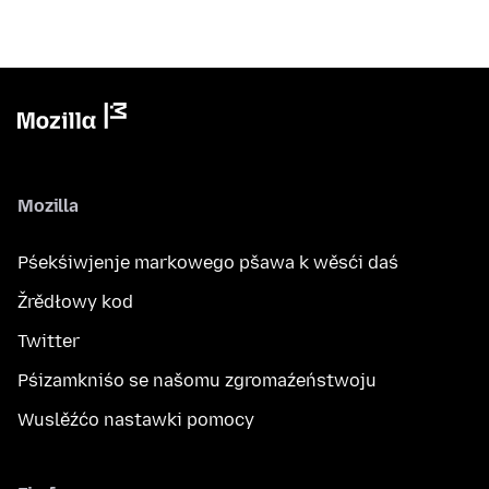
Mozilla
Pśekśiwjenje markowego pšawa k wěsći daś
Žrědłowy kod
Twitter
Pśizamkniśo se našomu zgromaźeństwoju
Wuslěźćo nastawki pomocy