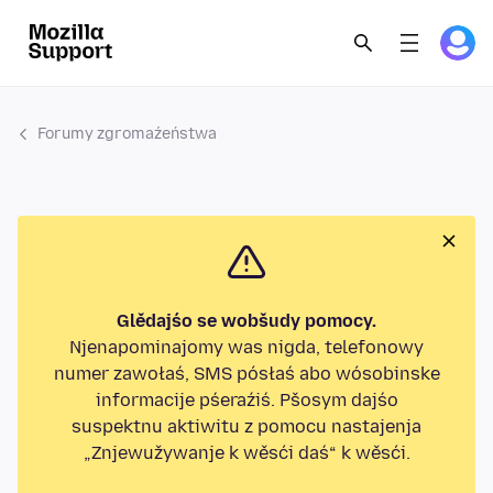
Forumy zgromaźeństwa
Glědajśo se wobšudy pomocy.
Njenapominajomy was nigda, telefonowy
numer zawołaś, SMS pósłaś abo wósobinske
informacije pśeraźiś. Pšosym dajśo
suspektnu aktiwitu z pomocu nastajenja
„Znjewužywanje k wěsći daś“ k wěsći.