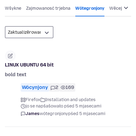
Wšykne
Zajmowanosć trjebna
Wótegronjony
Wěcej
LINUX UBUNTU 64 bit
bold text
Wócynjony
2
169
Firefox
Installation and updates
jo se napšašowało pśed 5 mjasecami
James
wótegronjony
pśed 5 mjasecami