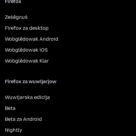
Firefox
Ześěgnuś
Firefox za desktop
Wobglědowak Android
Wobglědowak iOS
Wobglědowak Klar
Firefox za wuwijarjow
Wuwijarska edicija
Beta
Beta za Android
Nightly