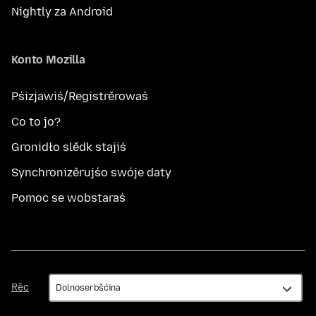
Nightly za Android
Konto Mozilla
Pśizjawiś/Registrěrowaś
Co to jo?
Gronidło slědk stajiś
Synchronizěrujśo swóje daty
Pomoc se wobstaraś
Rěc
Rěc