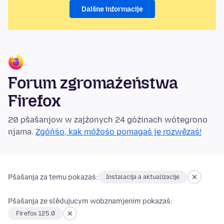
Dalšne informacije
Forum zgromaźeństwa
Firefox
20 pšašanjow w zajźonych 24 góźinach wótegrono
njama.
Zgóńśo, kak móžośo pomagaś je rozwězaś!
Pšašanja za temu pokazaś:
Instalacija a aktualizacije
Pšašanja ze slědujucym wobznamjenim pokazaś:
Firefox 125.0