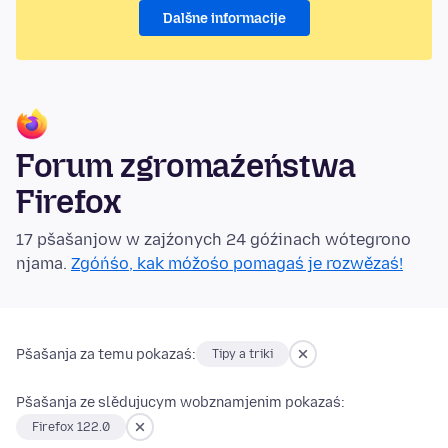
Dalšne informacije
Forum zgromaźeństwa
Firefox
17 pšašanjow w zajźonych 24 góźinach wótegrono
njama.
Zgóńśo, kak móžośo pomagaś je rozwězaś!
Pšašanja za temu pokazaś:
Tipy a triki
Pšašanja ze slědujucym wobznamjenim pokazaś:
Firefox 122.0