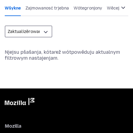
Wšykne
Zajmowanosć trjebna
Wótegronjony
Wěcej
Njejsu pšašanja, kótarež wótpowěduju aktualnym
filtrowym nastajenjam.
Mozilla