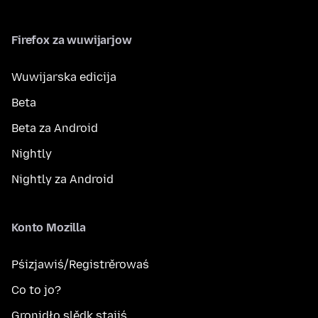
Firefox za wuwijarjow
Wuwijarska edicija
Beta
Beta za Android
Nightly
Nightly za Android
Konto Mozilla
Pśizjawiś/Registrěrowaś
Co to jo?
Gronidło slědk stajiś