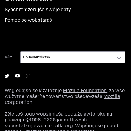
Synchronizěrujśo swóje daty
Pomoc se wobstaraś
Rěc
Rěc
Woglědajśo se k załožbje
Mozilla Foundation
, za wše
wužytne maśeŕne towaristwo pśedewześa
Mozilla
Corporation
.
Źěle toś togo wopśimjeśa pódlaže awtorskemu
pšawoju ©1998–2026 jadnotliwych
sobustatkujucych mozilla.org. Wopśimjeśe jo pód