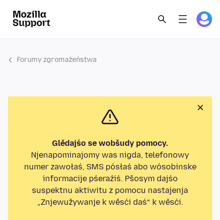
Forumy zgromaźeństwa
Glědajśo se wobšudy pomocy.
Njenapominajomy was nigda, telefonowy
numer zawołaś, SMS pósłaś abo wósobinske
informacije pśeraźiś. Pšosym dajśo
suspektnu aktiwitu z pomocu nastajenja
„Znjewužywanje k wěsći daś“ k wěsći.