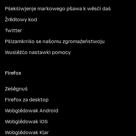
Pśekśiwjenje markowego pšawa k wěsći daś
Žrědłowy kod
Twitter
Pśizamkniśo se našomu zgromaźeństwoju
Wuslěźćo nastawki pomocy
Firefox
Ześěgnuś
Firefox za desktop
Wobglědowak Android
Wobglědowak iOS
Wobglědowak Klar