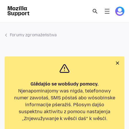
Forumy zgromaźeństwa
Glědajśo se wobšudy pomocy.
Njenapominajomy was nigda, telefonowy
numer zawołaś, SMS pósłaś abo wósobinske
informacije pśeraźiś. Pšosym dajśo
suspektnu aktiwitu z pomocu nastajenja
„Znjewužywanje k wěsći daś“ k wěsći.