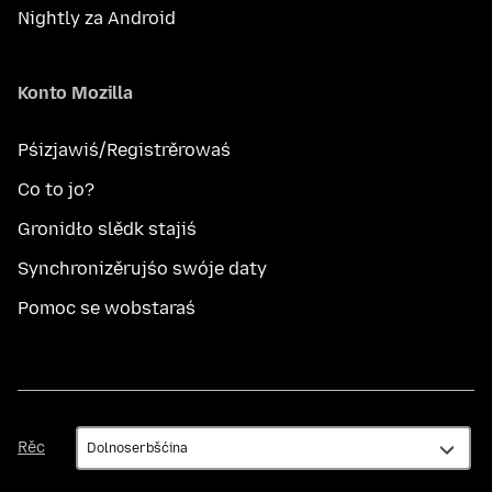
Nightly za Android
Konto Mozilla
Pśizjawiś/Registrěrowaś
Co to jo?
Gronidło slědk stajiś
Synchronizěrujśo swóje daty
Pomoc se wobstaraś
Rěc
Rěc