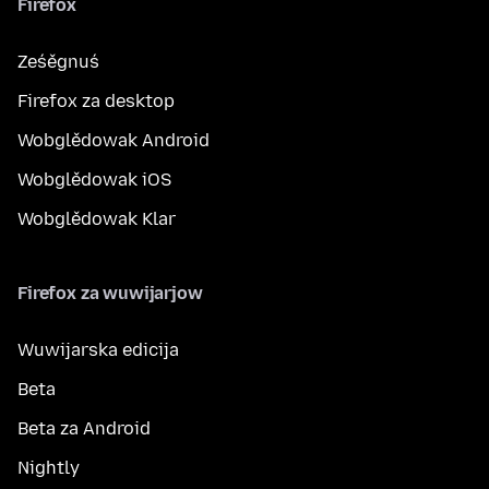
Firefox
Ześěgnuś
Firefox za desktop
Wobglědowak Android
Wobglědowak iOS
Wobglědowak Klar
Firefox za wuwijarjow
Wuwijarska edicija
Beta
Beta za Android
Nightly