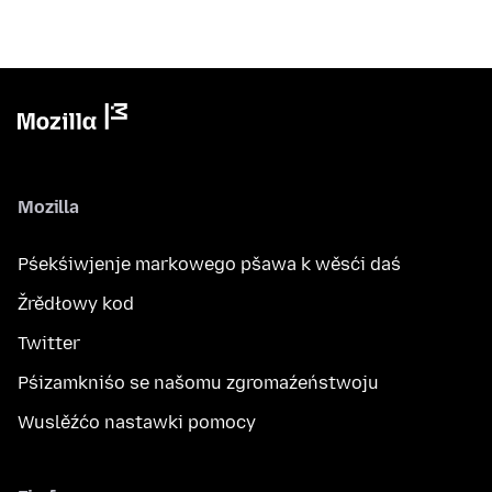
Mozilla
Pśekśiwjenje markowego pšawa k wěsći daś
Žrědłowy kod
Twitter
Pśizamkniśo se našomu zgromaźeństwoju
Wuslěźćo nastawki pomocy