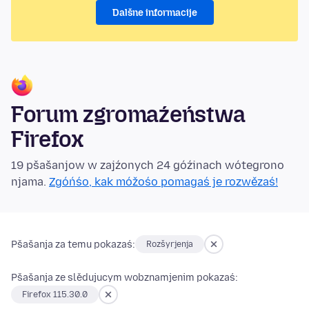
Dalšne informacije
Forum zgromaźeństwa
Firefox
19 pšašanjow w zajźonych 24 góźinach wótegrono
njama.
Zgóńśo, kak móžośo pomagaś je rozwězaś!
Pšašanja za temu pokazaś:
Rozšyrjenja
Pšašanja ze slědujucym wobznamjenim pokazaś:
Firefox 115.30.0