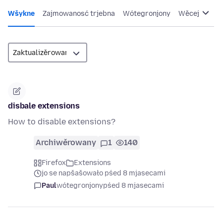
Wšykne
Zajmowanosć trjebna
Wótegronjony
Wěcej
disbale extensions
How to disable extensions?
Archiwěrowany
1
140
Firefox
Extensions
jo se napšašowało pśed 8 mjasecami
Paul
wótegronjony
pśed 8 mjasecami