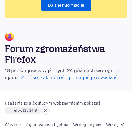
Dalšne informacije
Forum zgromaźeństwa
Firefox
18 pšašanjow w zajźonych 24 góźinach wótegrono
njama.
Zgóńśo, kak móžośo pomagaś je rozwězaś!
Pšašanja ze slědujucym wobznamjenim pokazaś:
Firefox 115.14.0
Wšykne
Zajmowanosć trjebna
Wótegronjony
Wěcej