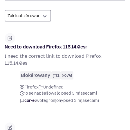
Need to download Firefox 115.14.0esr
I need the correct link to download Firefox
115.14.0es
Blokěrowany
1
70
Firefox
Undefined
jo se napšašowało pśed 3 mjasecami
cor-el
wótegronjony
pśed 3 mjasecami