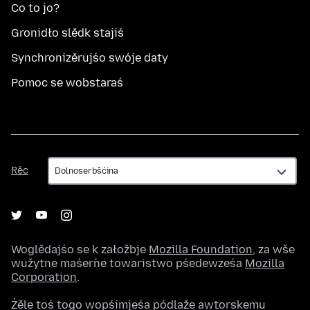
Co to jo?
Gronidło slědk stajiś
Synchronizěrujśo swóje daty
Pomoc se wobstaraś
Rěc
Rěc
Woglědajśo se k załožbje
Mozilla Foundation
, za wše
wužytne maśeŕne towaristwo pśedewześa
Mozilla
Corporation
.
Źěle toś togo wopśimjeśa pódlaže awtorskemu