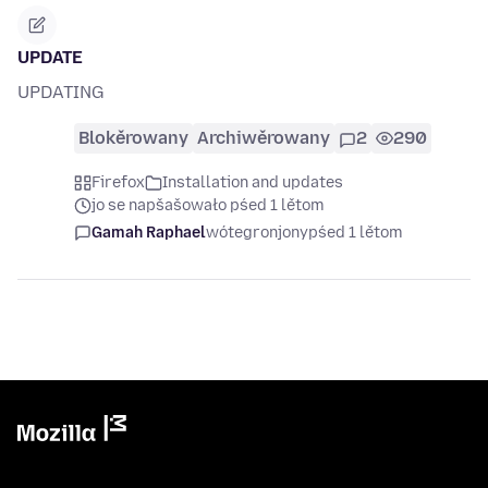
UPDATE
UPDATING
Blokěrowany
Archiwěrowany
2
290
Firefox
Installation and updates
jo se napšašowało pśed 1 lětom
Gamah Raphael
wótegronjony
pśed 1 lětom