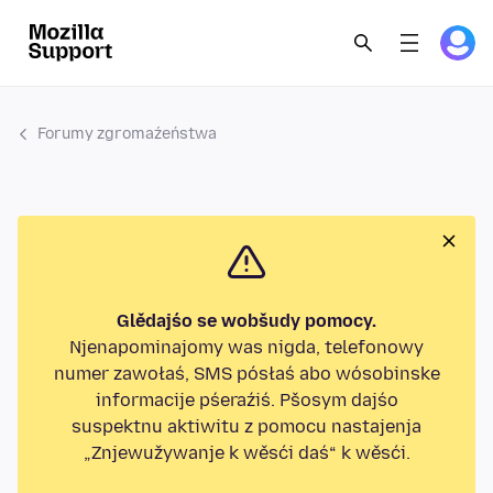
Forumy zgromaźeństwa
Glědajśo se wobšudy pomocy.
Njenapominajomy was nigda, telefonowy
numer zawołaś, SMS pósłaś abo wósobinske
informacije pśeraźiś. Pšosym dajśo
suspektnu aktiwitu z pomocu nastajenja
„Znjewužywanje k wěsći daś“ k wěsći.