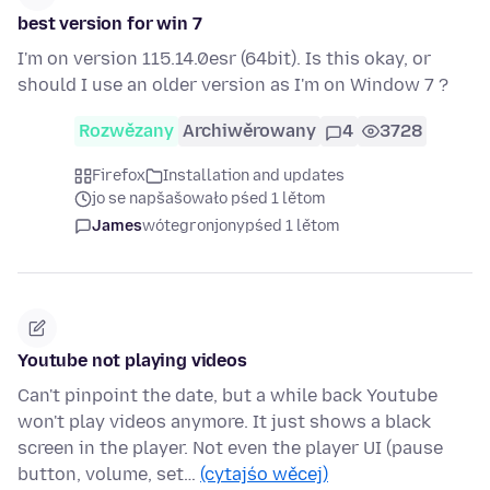
best version for win 7
I'm on version 115.14.0esr (64bit). Is this okay, or
should I use an older version as I'm on Window 7 ?
Rozwězany
Archiwěrowany
4
3728
Firefox
Installation and updates
jo se napšašowało pśed 1 lětom
James
wótegronjony
pśed 1 lětom
Youtube not playing videos
Can't pinpoint the date, but a while back Youtube
won't play videos anymore. It just shows a black
screen in the player. Not even the player UI (pause
button, volume, set…
(cytajśo wěcej)