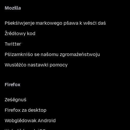
Mozilla
Pśekśiwjenje markowego pšawa k wěsći daś
Žrědłowy kod
Twitter
Pśizamkniśo se našomu zgromaźeństwoju
Wuslěźćo nastawki pomocy
Firefox
Ześěgnuś
Firefox za desktop
Wobglědowak Android