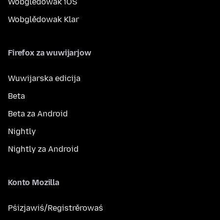
Wobglědowak iOS
Wobglědowak Klar
Firefox za wuwijarjow
Wuwijarska edicija
Beta
Beta za Android
Nightly
Nightly za Android
Konto Mozilla
Pśizjawiś/Registrěrowaś