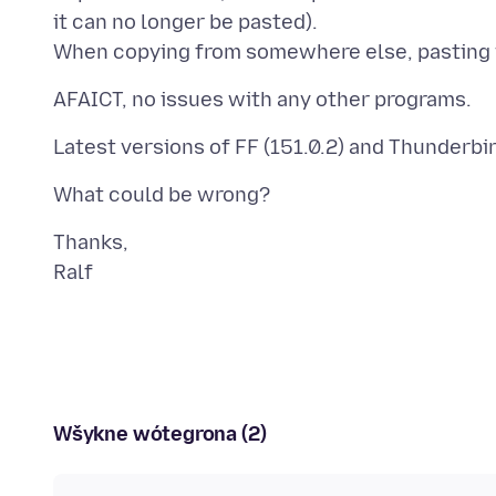
it can no longer be pasted).
Thanks,
Wšykne wótegrona (2)