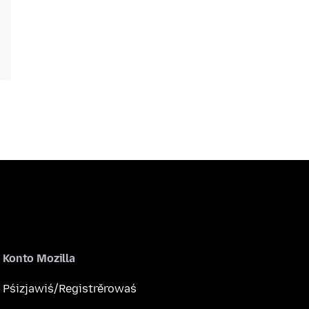
Konto Mozilla
Pśizjawiś/Registrěrowaś