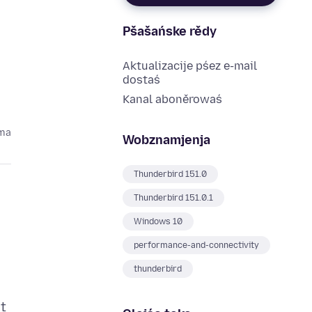
Pšašańske rědy
Aktualizacije pśez e-mail
dostaś
Kanal aboněrowaś
oma
Wobznamjenja
Thunderbird 151.0
Thunderbird 151.0.1
Windows 10
performance-and-connectivity
thunderbird
ut