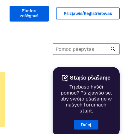
Firefox
Pśizjawiś/Registrěrowaś
ześěgnuś
Stajśo pšašanje
Trjebaśo hyšći
pomoc? Pśizjawśo se,
aby swójo pšašanje w
našych forumach
stajił.
Dalej