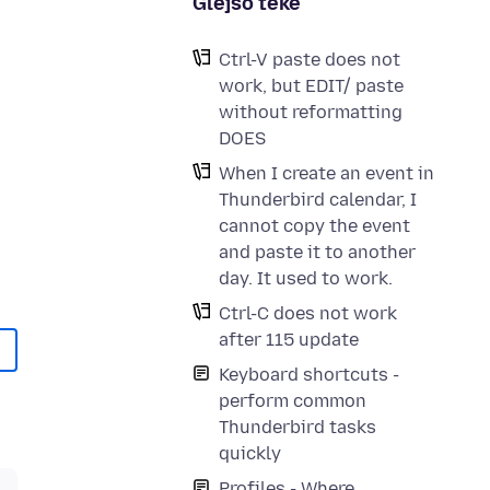
Glejśo teke
Ctrl-V paste does not
work, but EDIT/ paste
without reformatting
DOES
When I create an event in
Thunderbird calendar, I
cannot copy the event
and paste it to another
day. It used to work.
Ctrl-C does not work
after 115 update
Keyboard shortcuts -
perform common
Thunderbird tasks
quickly
Profiles - Where