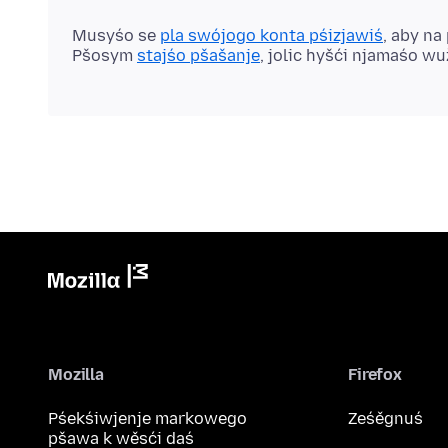
Musyśo se
pla swójogo konta pśizjawiś
, aby na
Pšosym
stajśo pšašanje
, jolic hyšći njamaśo w
Mozilla
Firefox
Pśekśiwjenje markowego
Ześěgnuś
pšawa k wěsći daś