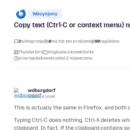
Wócynjony
Copy text (Ctrl-C or context menu) 
2
wótegronje
0
ma toś ten problem
90
naglědow
Thunderbird
Wugbaśe a konektiwita
jo se napšašowało pśed 2 mjasecoma
wdburgdorf
6/2/26, 8:14 AM
Typing Ctrl-C does nothing, Ctrl-X deletes wha
clipboard. In fact, if the clipboard contains s