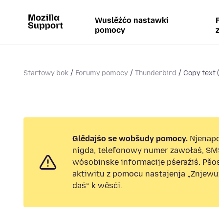
Wuslěźćo nastawki
pomocy
Startowy bok
Forumy pomocy
Thunderbird
Copy text (
Glědajśo se wobšudy pomocy.
Njenap
nigda, telefonowy numer zawołaś, SM
wósobinske informacije pśeraźiś. Pš
aktiwitu z pomocu nastajenja „Znjew
daś“ k wěsći.