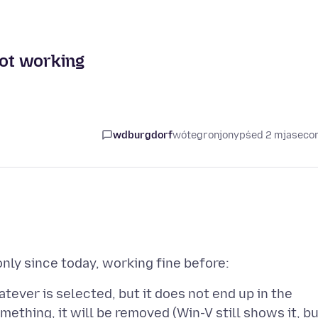
not working
wdburgdorf
wótegronjony
pśed 2 mjasec
tever is selected, but it does not end up in the
omething, it will be removed (Win-V still shows it, b