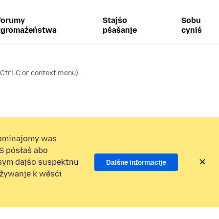
Forumy
Stajśo
Sobu
zgromaźeństwa
pšašanje
cyniś
Ctrl-C or context menu)...
ominajomy was
S pósłaś abo
osym dajśo suspektnu
Dalšne informacije
užywanje k wěsći