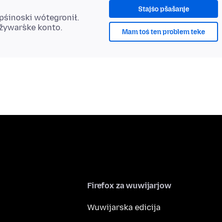
Stajśo pšašanje
 pśinoski wótegronił.
užywaŕske konto.
Mam toś ten problem teke
Firefox za wuwijarjow
Wuwijarska edicija