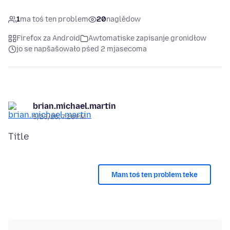
1
ma toś ten problem
20
naglědow
Firefox za Android
Awtomatiske zapisanje gronidłow
jo se napšašowało pśed 2 mjasecoma
brian.michael.martin
5/23/26, 7:20 PM
Mam toś ten problem teke