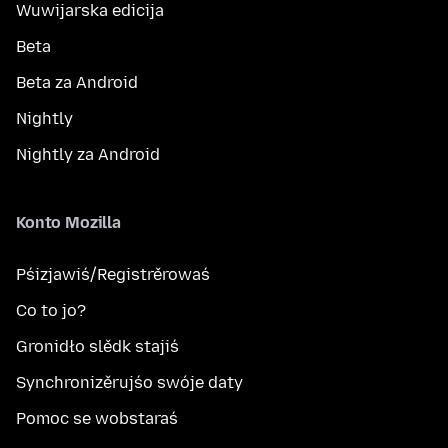
Wuwijarska edicija
Beta
Beta za Android
Nightly
Nightly za Android
Konto Mozilla
Pśizjawiś/Registrěrowaś
Co to jo?
Gronidło slědk stajiś
Synchronizěrujśo swóje daty
Pomoc se wobstaraś