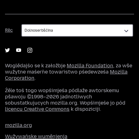
Rěc
Rěc
Woglědajśo se k załožbje
Mozilla Foundation
, za wše
wužytne maśeŕne towaristwo pśedewześa
Mozilla
Corporation
.
Źěle toś togo wopśimjeśa pódlaže awtorskemu
pšawoju ©1998–2026 jadnotliwych
sobustatkujucych mozilla.org. Wopśimjeśe jo pód
licencu Creative Commons
k dispoziciji.
mozilla.org
Wužywańske wuměnjenja