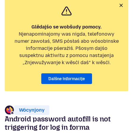
Glědajśo se wobšudy pomocy.
Njenapominajomy was nigda, telefonowy
numer zawołaś, SMS pósłaś abo wósobinske
informacije pśeraźiś. Pšosym dajśo
suspektnu aktiwitu z pomocu nastajenja
„Znjewužywanje k wěsći daś“ k wěsći.
Dalšne informacije
Wócynjony
Android password autofill is not
triggering for log in forma