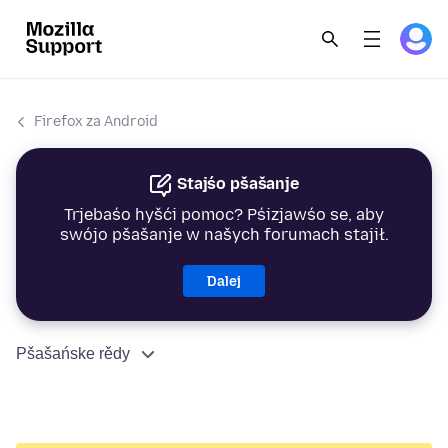
Firefox za Android
Stajśo pšašanje
Trjebaśo hyšći pomoc? Pśizjawśo se, aby
swójo pšašanje w našych forumach stajił.
Dalej
Pšašańske rědy