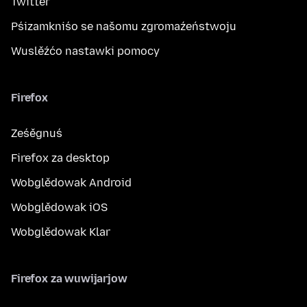
Twitter
Pśizamkniśo se našomu zgromaźeństwoju
Wuslěźćo nastawki pomocy
Firefox
Ześěgnuś
Firefox za desktop
Wobglědowak Android
Wobglědowak iOS
Wobglědowak Klar
Firefox za wuwijarjow