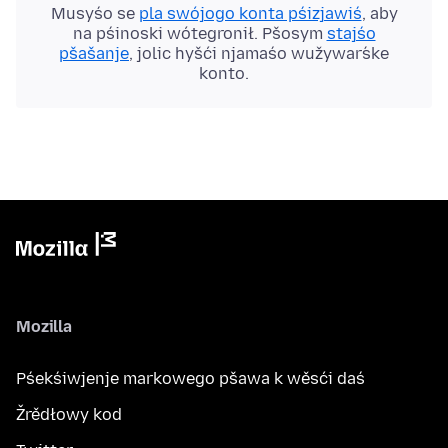
Musyśo se
pla swójogo konta pśizjawiś
, aby
na pśinoski wótegronił. Pšosym
stajśo
pšašanje
, jolic hyšći njamaśo wužywaŕske
konto.
Mozilla
Pśekśiwjenje markowego pšawa k wěsći daś
Žrědłowy kod