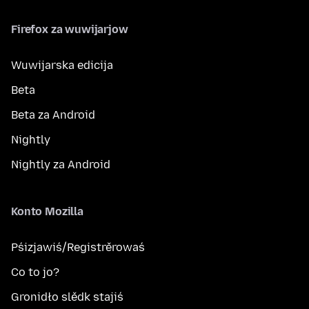
Firefox za wuwijarjow
Wuwijarska edicija
Beta
Beta za Android
Nightly
Nightly za Android
Konto Mozilla
Pśizjawiś/Registrěrowaś
Co to jo?
Gronidło slědk stajiś