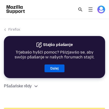
Firefox
Stajśo pšašanje
Trjebaśo hyšći pomoc? Pśizjawśo se, aby
swójo pšašanje w našych forumach stajił.
Dalej
Pšašańske rědy