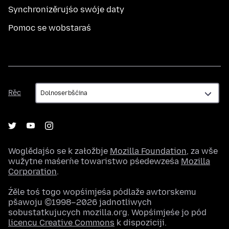
Synchronizěrujśo swóje daty
Pomoc se wobstaraś
Rěc
Rěc
Woglědajśo se k załožbje
Mozilla Foundation
, za wše
wužytne maśeŕne towaristwo pśedewześa
Mozilla
Corporation
.
Źěle toś togo wopśimjeśa pódlaže awtorskemu
pšawoju ©1998–2026 jadnotliwych
sobustatkujucych mozilla.org. Wopśimjeśe jo pód
licencu Creative Commons
k dispoziciji.