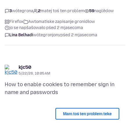
3
wótegrona
2
matej toś ten problem
59
naglědow
Firefox
Awtomatiske zapisanje gronidłow
jo se napšašowało pśed 2 mjasecoma
Lina Belhadi
wótegronjony
pśed 2 mjasecoma
kjc50
5/22/26, 10:05 AM
How to enable cookies to remember sign in
Mam toś ten problem teke