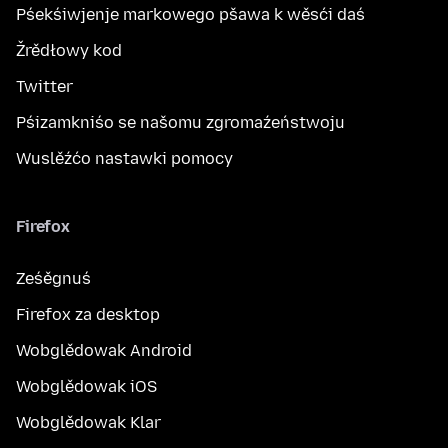
Pśekśiwjenje markowego pšawa k wěsći daś
Žrědłowy kod
Twitter
Pśizamkniśo se našomu zgromaźeństwoju
Wuslěźćo nastawki pomocy
Firefox
Ześěgnuś
Firefox za desktop
Wobglědowak Android
Wobglědowak iOS
Wobglědowak Klar