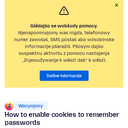
Glědajśo se wobšudy pomocy.
Njenapominajomy was nigda, telefonowy
numer zawołaś, SMS pósłaś abo wósobinske
informacije pśeraźiś. Pšosym dajśo
suspektnu aktiwitu z pomocu nastajenja
„Znjewužywanje k wěsći daś“ k wěsći.
Dalšne informacije
Wócynjony
How to enable cookies to remember
passwords