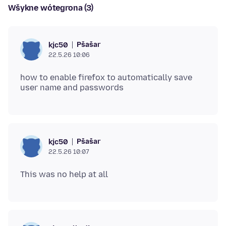
Wšykne wótegrona (3)
Pšašaŕ
kjc50
22.5.26 10:06
how to enable firefox to automatically save
Pšašaŕ
kjc50
22.5.26 10:07