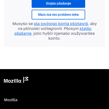
Stajśo pšašanje
Mam toś ten problem teke
Musyśo se
pla swójogo konta pśizjawiś
, aby
na pśinoski wótegronił. Pšosym
stajśo
pšašanje
, jolic hyšći njamaśo wužywaŕske
konto.
Mozilla